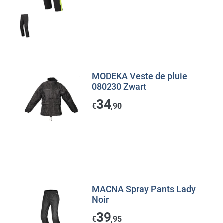
MODEKA Veste de pluie
080230 Zwart
34
€
,90
MACNA Spray Pants Lady
Noir
39
€
,95