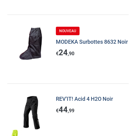
NOUVEAU
MODEKA Surbottes 8632 Noir
24
€
,90
REV'IT! Acid 4 H2O Noir
44
€
,99