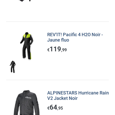
REV'IT! Pacific 4 H2O Noir -
Jaune fluo
119
€
,99
ALPINESTARS Hurricane Rain
V2 Jacket Noir
64
€
,95