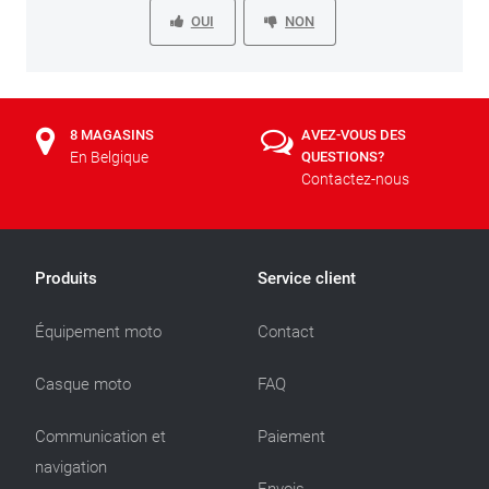
OUI
NON
8 MAGASINS
AVEZ-VOUS DES
En Belgique
QUESTIONS?
Contactez-nous
Produits
Service client
Équipement moto
Contact
Casque moto
FAQ
Communication et
Paiement
navigation
Envois