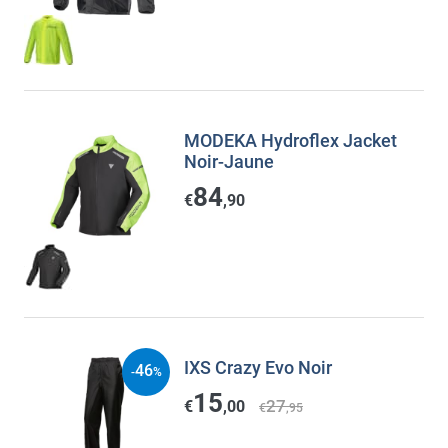
MODEKA Hydroflex Jacket
Noir-Jaune
84
€
,90
IXS Crazy Evo Noir
46
-
%
15
27
€
,00
€
,95