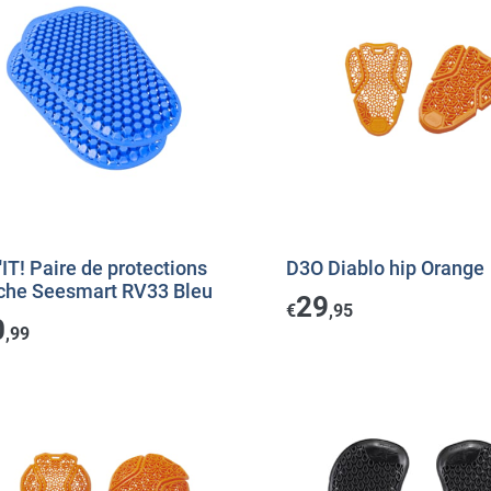
IT! Paire de protections
D3O Diablo hip Orange
che Seesmart RV33 Bleu
29
€
,95
0
,99