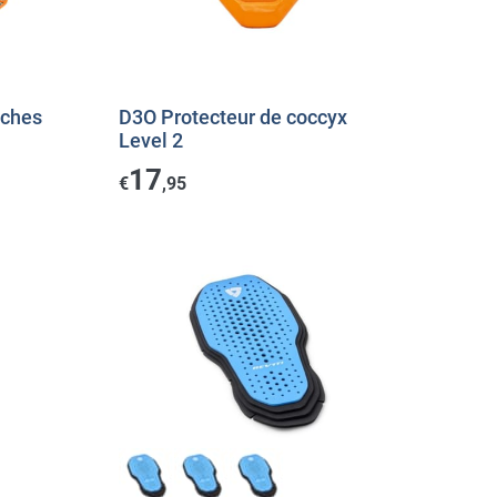
nches
D3O Protecteur de coccyx
Level 2
17
€
,95