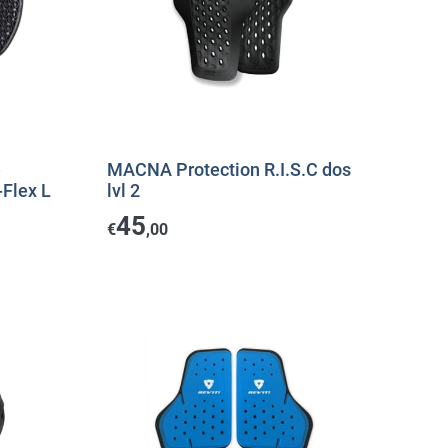
e
MACNA Protection R.I.S.C dos
-Flex L
lvl 2
45
€
,00