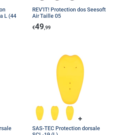
on
REV'IT! Protection dos Seesoft
a L (44
Air Taille 05
49
€
,99
rsale
SAS-TEC Protection dorsale
SCL-19 (L)