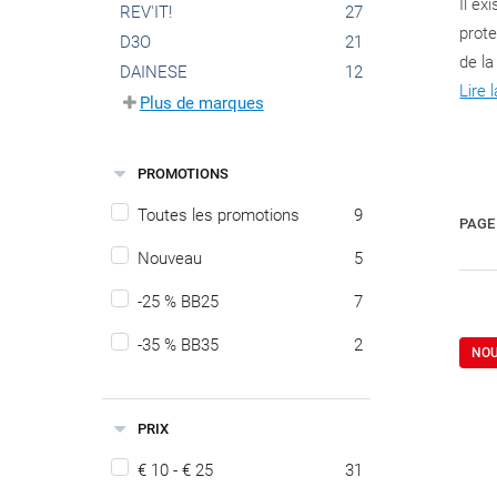
Il ex
REV'IT!
27
prote
D3O
21
de la
DAINESE
12
Lire 
Plus de marques
PROMOTIONS
Toutes les promotions
9
PAGE 
Nouveau
5
-25 % BB25
7
-35 % BB35
2
NO
PRIX
€ 10 - € 25
31