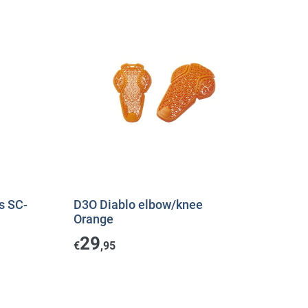
s SC-
D3O Diablo elbow/knee
Orange
29
€
,95