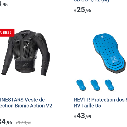
4
,95
25
€
,95
 % BB25
INESTARS Veste de
REV'IT! Protection dos 
ection Bionic Action V2
RV Taille 05
r
43
€
,99
34
179
,96
€
,95