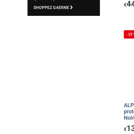
4
€
SHOPPEZ GAERNE
-25
ALP
prot
Noi
1
€