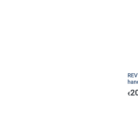
REV'
han
2
€