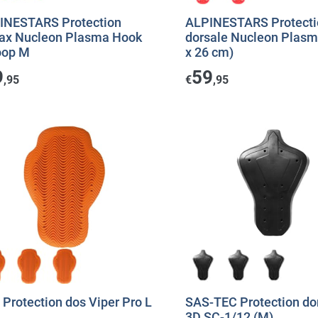
INESTARS Protection
ALPINESTARS Protecti
rax Nucleon Plasma Hook
dorsale Nucleon Plasm
oop M
x 26 cm)
9
59
,95
€
,95
Protection dos Viper Pro L
SAS-TEC Protection do
3D SC-1/12 (M)