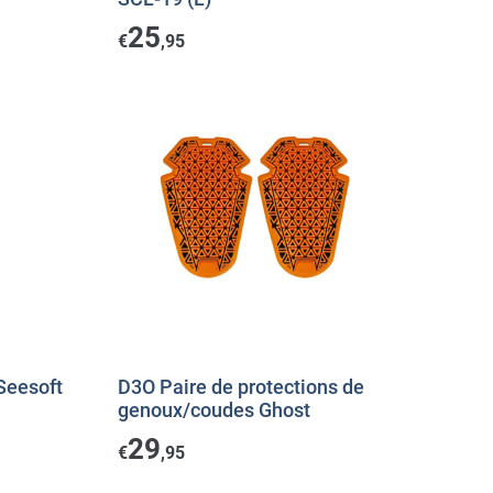
25
€
,95
Seesoft
D3O Paire de protections de
genoux/coudes Ghost
29
€
,95