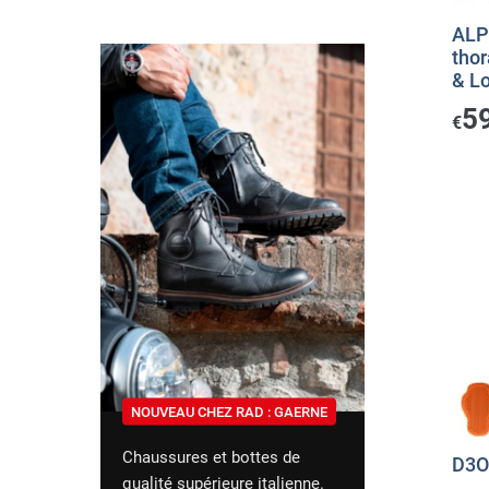
ALP
tho
& L
5
€
NOUVEAU CHEZ RAD : GAERNE
Chaussures et bottes de
D3O 
qualité supérieure italienne.