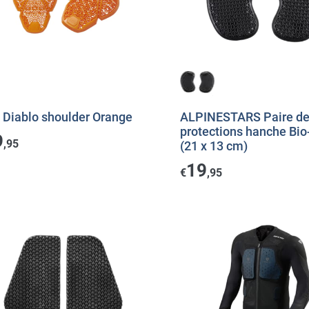
 Diablo shoulder Orange
ALPINESTARS Paire d
protections hanche Bio
9
,95
(21 x 13 cm)
19
€
,95