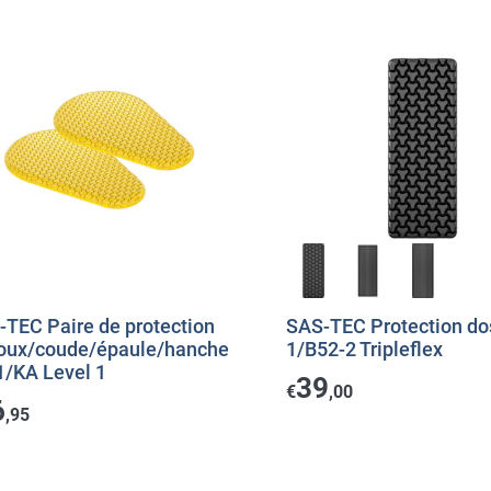
-TEC Paire de protection
SAS-TEC Protection do
oux/coude/épaule/hanche
1/B52-2 Tripleflex
1/KA Level 1
39
€
,00
6
,95