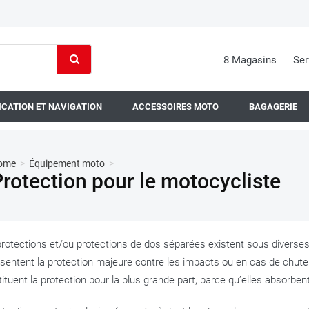
8 Magasins
Ser
CATION ET NAVIGATION
ACCESSOIRES MOTO
BAGAGERIE
ome
>
Équipement moto
>
rotection pour le motocycliste
rotections et/ou protections de dos séparées existent sous diverses
sentent la protection majeure contre les impacts ou en cas de chut
ituent la protection pour la plus grande part, parce qu’elles absorbent 