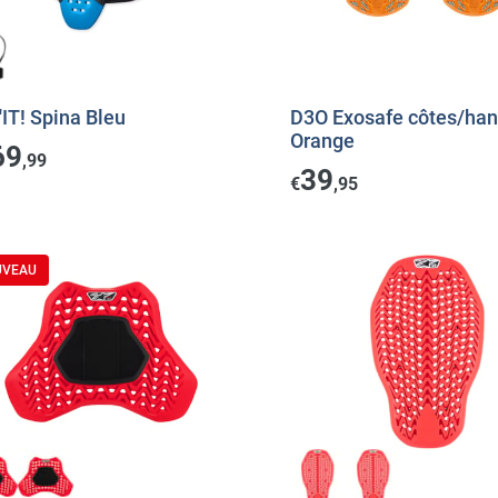
IT! Spina Bleu
D3O Exosafe côtes/ha
Orange
69
,99
39
€
,95
UVEAU