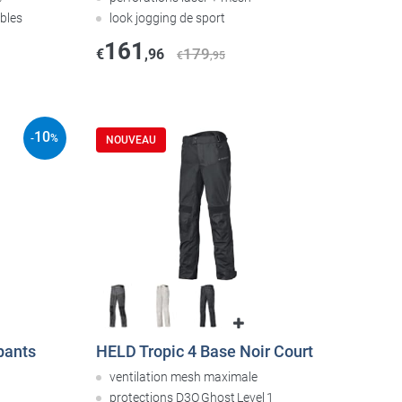
bles
look jogging de sport
161
179
€
,96
€
,95
10
-
%
NOUVEAU
pants
HELD Tropic 4 Base Noir Court
ventilation mesh maximale
protections D3O Ghost Level 1