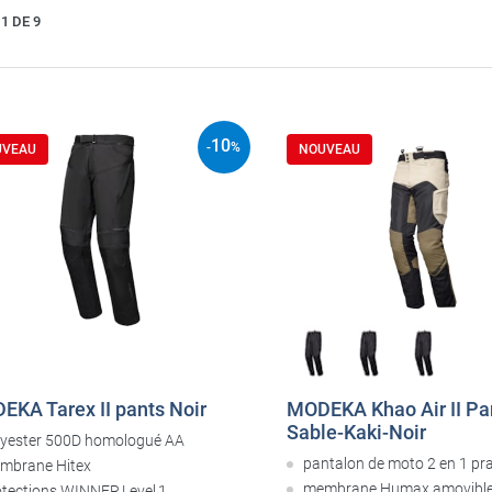
1 DE 9
10
-
%
UVEAU
NOUVEAU
EKA Tarex II pants Noir
MODEKA Khao Air II Pa
Sable-Kaki-Noir
lyester 500D homologué AA
pantalon de moto 2 en 1 pr
mbrane Hitex
membrane Humax amovibl
otections WINNER Level 1