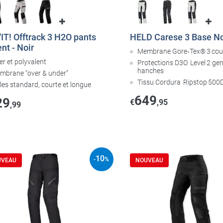
IT! Offtrack 3 H2O pants
HELD Carese 3 Base No
nt - Noir
Membrane Gore‑Tex® 3 cou
er et polyvalent
Protections D3O Level 2 ge
hanches
mbrane “over & under”
Tissu Cordura Ripstop 500
lles standard, courte et longue
649
29
€
,95
,99
10
-
%
UVEAU
NOUVEAU