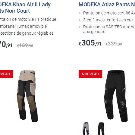
EKA Khao Air II Lady
MODEKA Atlaz Pants N
s Noir Court
Pantalon de moto certifié 
ntalon de moto 2 en 1 pratique
3-en-1 avec renforts en cuir
mbrane Humax amovible
Protections SAS-TEC aux h
aux genoux
otections de genoux réglables
305
70
339
€
,91
189
€
,90
,91
€
,90
UVEAU
NOUVEAU