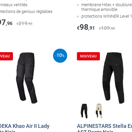
nneaux ventilés
membrane Hitex + doublure
thermique amovible
otections de genoux réglables
protections WINNER Level 
97
219
,96
€
,95
98
109
€
,91
€
,90
10
-
%
UVEAU
NOUVEAU
EKA Khao Air II Lady
ALPINESTARS Stella Ex