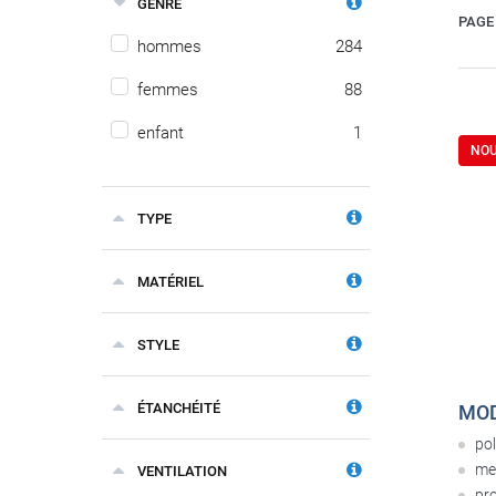
GENRE
PAGE 
hommes
284
femmes
88
enfant
1
NO
TYPE
MATÉRIEL
STYLE
ÉTANCHÉITÉ
MOD
po
me
VENTILATION
pr