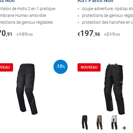
ts Noir
AST Pants Noir
ntalon de moto 2 en 1 pratique
coupe adventure, ripstop st
mbrane Humax amovible
protections de genoux régla
otections de genoux réglables
protection des hanches en 
70
197
189
219
,91
€
,96
€
,90
€
,95
10
-
%
UVEAU
NOUVEAU