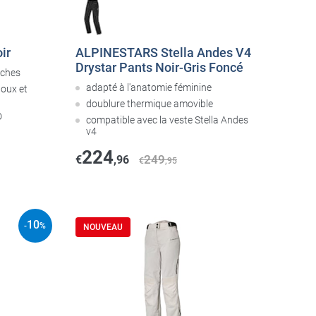
ir
ALPINESTARS Stella Andes V4
Drystar Pants Noir-Gris Foncé
ches
adapté à l'anatomie féminine
noux et
doublure thermique amovible
D
compatible avec la veste Stella Andes
v4
224
249
€
,96
€
,95
10
-
%
NOUVEAU