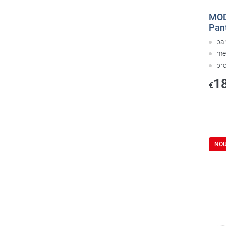
MOD
Pan
pa
me
pr
1
€
NO