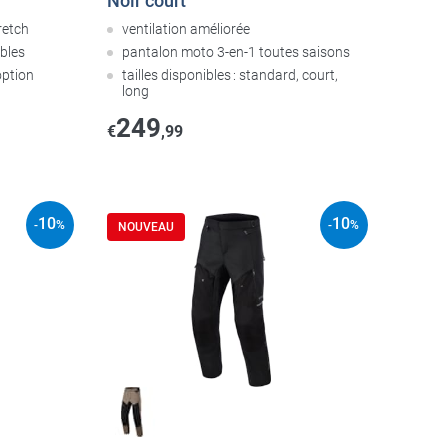
Noir court
retch
ventilation améliorée
bles
pantalon moto 3-en-1 toutes saisons
option
tailles disponibles : standard, court,
long
249
€
,99
10
10
-
%
-
%
NOUVEAU