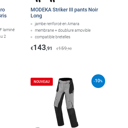
ro
MODEKA Striker III pants Noir
ris
Long
jambe renforcé en Amara
F laminé
membrane + doublure amovible
au 2
compatible bretelles
143
159
€
,91
€
,90
10
-
%
NOUVEAU