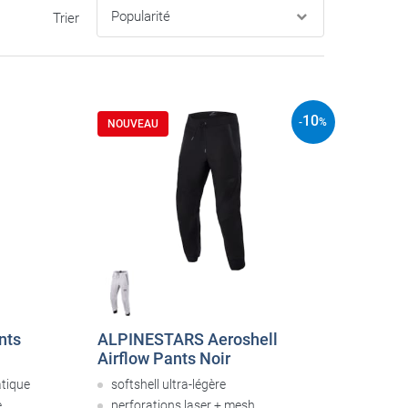
Trier
10
-
%
NOUVEAU
nts
ALPINESTARS Aeroshell
Airflow Pants Noir
atique
softshell ultra-légère
e
perforations laser + mesh