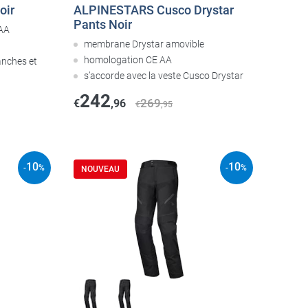
oir
ALPINESTARS Cusco Drystar
Pants Noir
AAA
membrane Drystar amovible
homologation CE AA
anches et
s’accorde avec la veste Cusco Drystar
242
269
€
,96
€
,95
10
10
-
%
-
%
NOUVEAU