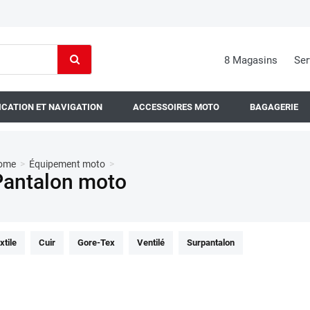
8 Magasins
Ser
CATION ET NAVIGATION
ACCESSOIRES MOTO
BAGAGERIE
ome
>
Équipement moto
>
Pantalon moto
xtile
Cuir
Gore-Tex
Ventilé
Surpantalon