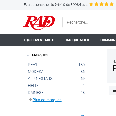
Evaluations clients
9,6
/10 de 39984 avis
ÉQUIPEMENT MOTO
CASQUE MOTO
COMMUNI
MARQUES
H
REV'IT!
130
MODEKA
86
ALPINESTARS
69
HELD
41
Te
DAINESE
18
Plus de marques