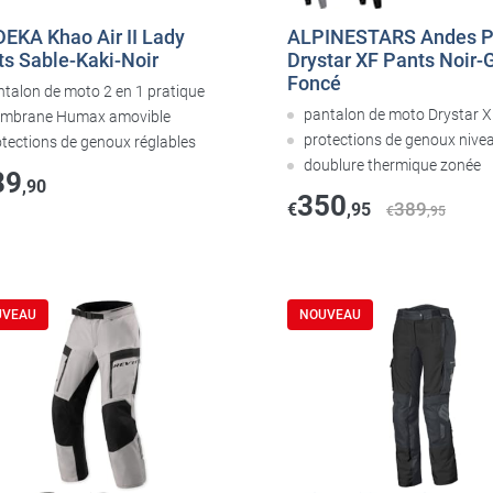
EKA Khao Air II Lady
ALPINESTARS Andes P
ts Sable-Kaki-Noir
Drystar XF Pants Noir-G
Foncé
ntalon de moto 2 en 1 pratique
pantalon de moto Drystar X
mbrane Humax amovible
protections de genoux nive
otections de genoux réglables
doublure thermique zonée
89
,90
350
389
€
,95
€
,95
UVEAU
NOUVEAU