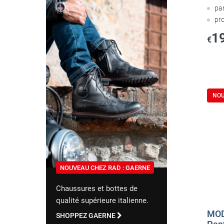
pa
pr
1
€
NO
NOUVEAU CHEZ RAD : GAERNE
Chaussures et bottes de
qualité supérieure italienne.
MOD
SHOPPEZ GAERNE