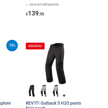
zone antidérapante
139
1
€
,95
10
-
%
NOUVEAU
plore
REV'IT! Outback 5 H2O pants