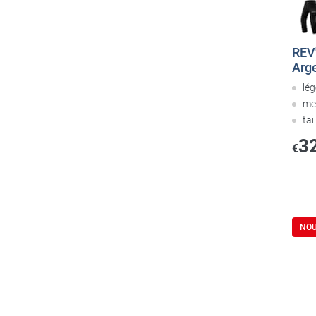
REV'
Arge
lég
me
tai
3
€
NO