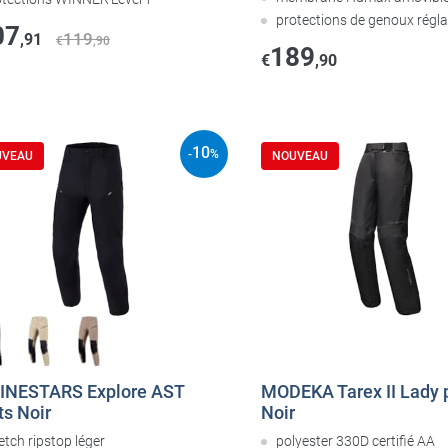
protections de genoux régla
07
119
,91
€
,90
189
€
,90
10
-
%
UVEAU
NOUVEAU
INESTARS Explore AST
MODEKA Tarex II Lady 
ts Noir
Noir
etch ripstop léger
polyester 330D certifié AA