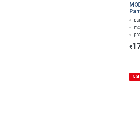
MOD
Pant
pa
me
pr
1
€
NO