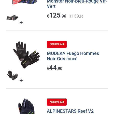
Monster Noir-Bleu-Rouge Vif-
Vert
125
139
€
,96
€
,95
NOUVEAU
MODEKA Fuego Hommes
Noir-Gris foncé
44
€
,90
NOUVEAU
ALPINESTARS Reef V2