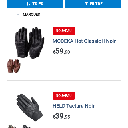
TRIER
FILTRE
MARQUES
NOUVEAU
MODEKA Hot Classic II Noir
59
€
,90
NOUVEAU
HELD Tactura Noir
39
€
,95