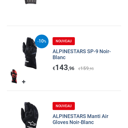
10
NOUVEAU
-
%
ALPINESTARS SP-9 Noir-
Blanc
143
159
€
,96
€
,95
NOUVEAU
ALPINESTARS Manti Air
Gloves Noir-Blanc