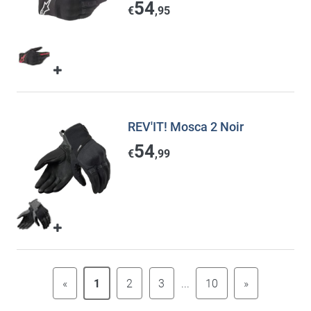
54
€
,95
REV'IT! Mosca 2 Noir
54
€
,99
«
1
2
3
...
10
»