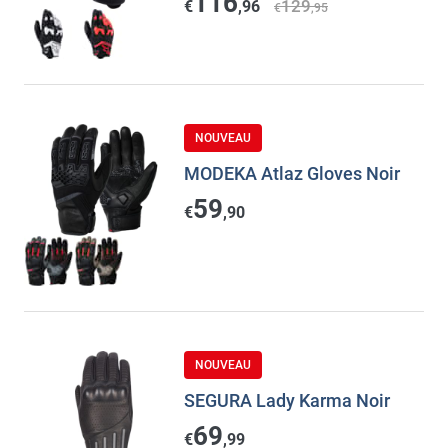
116
129
€
,96
€
,95
NOUVEAU
MODEKA Atlaz Gloves Noir
59
€
,90
NOUVEAU
SEGURA Lady Karma Noir
69
€
,99