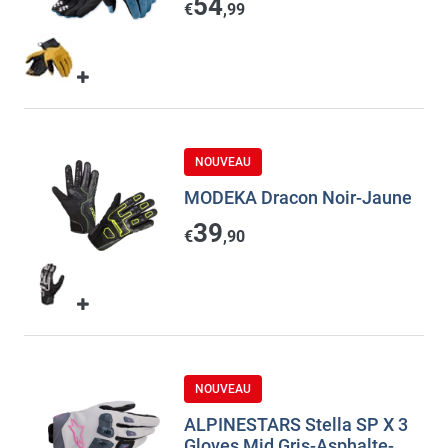
54
€
,99
NOUVEAU
MODEKA Dracon Noir-Jaune
39
€
,90
NOUVEAU
ALPINESTARS Stella SP X 3
Gloves Mid Gris-Asphalte-