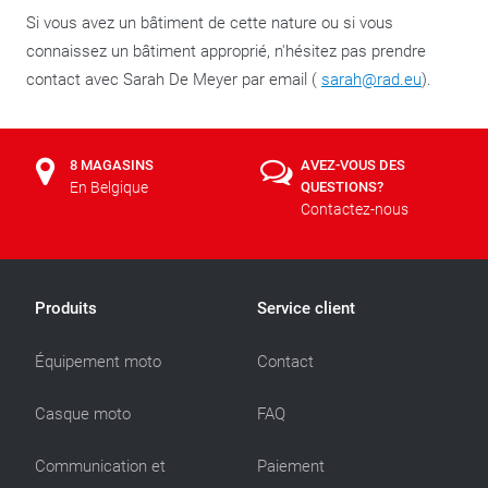
Si vous avez un bâtiment de cette nature ou si vous
connaissez un bâtiment approprié, n'hésitez pas prendre
contact avec Sarah De Meyer par email (
sarah@rad.eu
).
8 MAGASINS
AVEZ-VOUS DES
En Belgique
QUESTIONS?
Contactez-nous
Produits
Service client
Équipement moto
Contact
Casque moto
FAQ
Communication et
Paiement