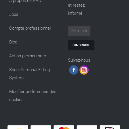
A propos de RAD
et restez
informé!
Jobs
Compte professionnel
Blog
S'INSCRIRE
Action permis moto
Suivez-nous
Shoei Personal Fitting
System
Modifier préférences des
cookies