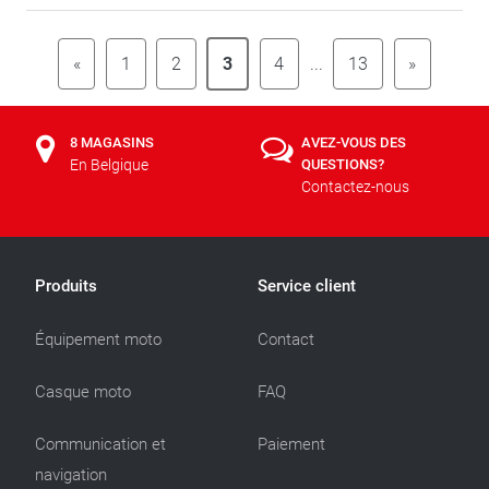
«
1
2
3
4
...
13
»
8 MAGASINS
AVEZ-VOUS DES
En Belgique
QUESTIONS?
Contactez-nous
Produits
Service client
Équipement moto
Contact
Casque moto
FAQ
Communication et
Paiement
navigation