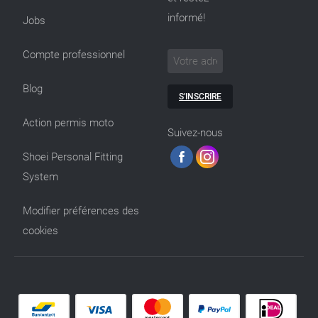
informé!
Jobs
Compte professionnel
Blog
S'INSCRIRE
Action permis moto
Suivez-nous
Shoei Personal Fitting
System
Modifier préférences des
cookies