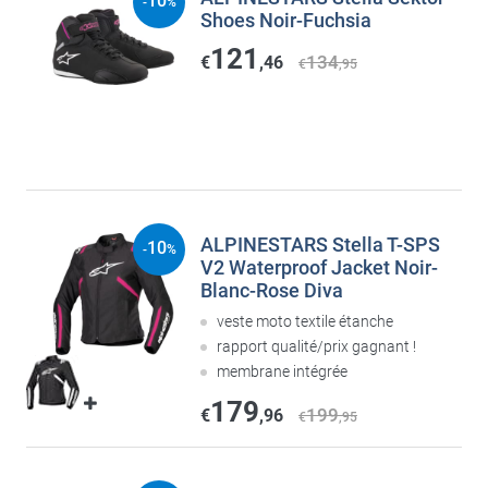
10
-
%
Shoes Noir-Fuchsia
121
134
€
,46
€
,95
ALPINESTARS Stella T-SPS
10
-
%
V2 Waterproof Jacket Noir-
Blanc-Rose Diva
veste moto textile étanche
rapport qualité/prix gagnant !
membrane intégrée
179
199
€
,96
€
,95