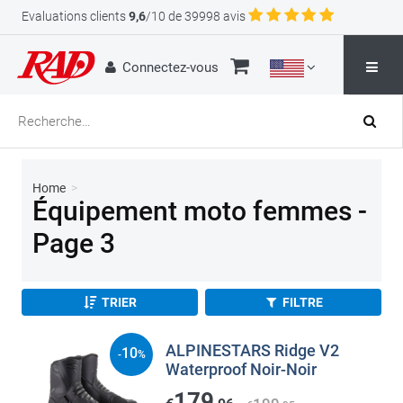
Evaluations clients
9,6
/10 de 39998 avis
Connectez-vous
Home
>
Équipement moto femmes -
Page 3
TRIER
FILTRE
ALPINESTARS Ridge V2
10
-
%
Waterproof Noir-Noir
179