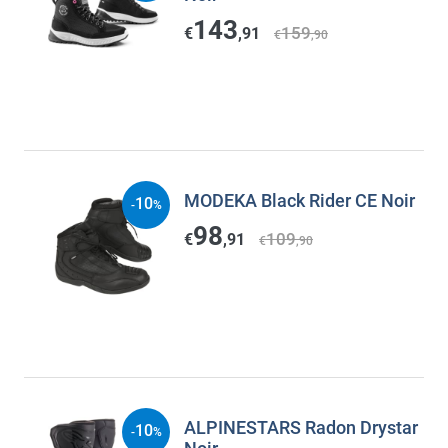
143
159
€
,91
€
,90
MODEKA Black Rider CE Noir
10
-
%
98
109
€
,91
€
,90
ALPINESTARS Radon Drystar
10
-
%