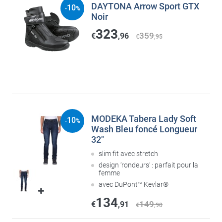
DAYTONA Arrow Sport GTX
10
-
%
Noir
323
359
€
,96
€
,95
MODEKA Tabera Lady Soft
10
-
%
Wash Bleu foncé Longueur
32"
slim fit avec stretch
design ‘rondeurs’ : parfait pour la
femme
avec DuPont™ Kevlar®
134
149
€
,91
€
,90