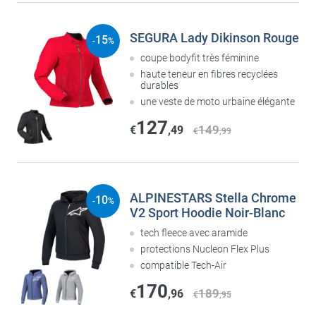
SEGURA Lady Dikinson Rouge
15
-
%
coupe bodyfit très féminine
haute teneur en fibres recyclées
durables
une veste de moto urbaine élégante
127
149
€
,49
€
,99
ALPINESTARS Stella Chrome
10
-
%
V2 Sport Hoodie Noir-Blanc
tech fleece avec aramide
protections Nucleon Flex Plus
compatible Tech-Air
170
189
€
,96
€
,95