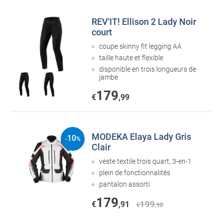
REV'IT! Ellison 2 Lady Noir
court
coupe skinny fit legging AA
taille haute et flexible
disponible en trois longueurs de
jambe
179
€
,99
MODEKA Elaya Lady Gris
10
-
%
Clair
veste textile trois quart, 3-en-1
plein de fonctionnalités
pantalon assorti
179
199
€
,91
€
,90