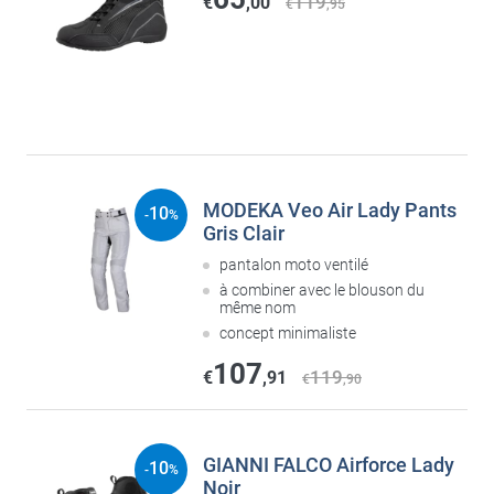
119
€
,00
€
,95
MODEKA Veo Air Lady Pants
10
-
%
Gris Clair
pantalon moto ventilé
à combiner avec le blouson du
même nom
concept minimaliste
107
119
€
,91
€
,90
GIANNI FALCO Airforce Lady
10
-
%
Noir