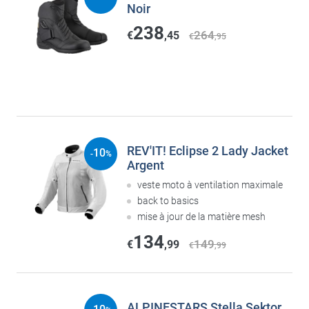
Noir
238
264
€
,45
€
,95
REV'IT! Eclipse 2 Lady Jacket
10
-
%
Argent
veste moto à ventilation maximale
back to basics
mise à jour de la matière mesh
134
149
€
,99
€
,99
ALPINESTARS Stella Sektor