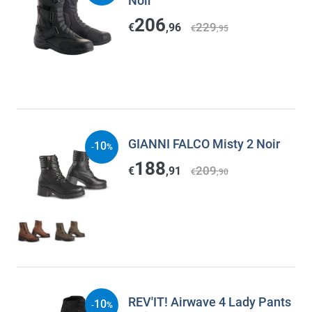
Noir
206
229
€
,96
€
,95
GIANNI FALCO Misty 2 Noir
10
-
%
188
209
€
,91
€
,90
REV'IT! Airwave 4 Lady Pants
10
-
%