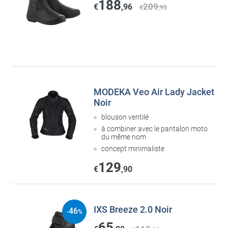
188
209
€
,96
€
,95
MODEKA Veo Air Lady Jacket
Noir
blouson ventilé
à combiner avec le pantalon moto
du même nom
concept minimaliste
129
€
,90
IXS Breeze 2.0 Noir
46
-
%
65