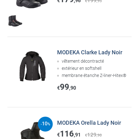
199
€
,96
€
,95
MODEKA Clarke Lady Noir
vêtement décontracté
extérieur en softshell
membrane étanche Z-liner-Hitex®
99
€
,90
MODEKA Orella Lady Noir
10
-
%
116
129
€
,91
€
,90