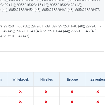
28409 (41); 8056216328416 (42); 8056216328423 (43);
(44); 8056216328454 (45); 8056216328461 (46); 8056216328478
); 2972-011-38 (38); 2972-011-39 (39); 2972-011-40 (40); 2972-011-
11-42 (42); 2972-011-43 (43); 2972-011-44 (44); 2972-011-45 (45);
); 2972-011-47 (47)
n
Willebroek
Nivelles
Brugge
Zavente