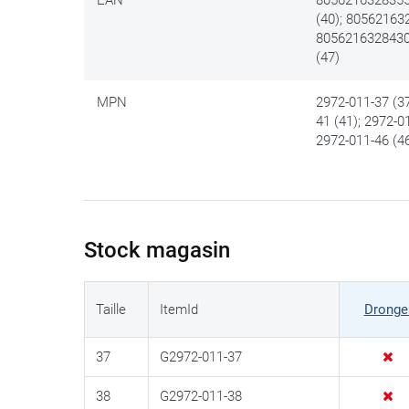
(40); 80562163
8056216328430 
(47)
MPN
2972-011-37 (37
41 (41); 2972-0
2972-011-46 (46
Stock magasin
Taille
ItemId
Dronge
37
G2972-011-37
38
G2972-011-38