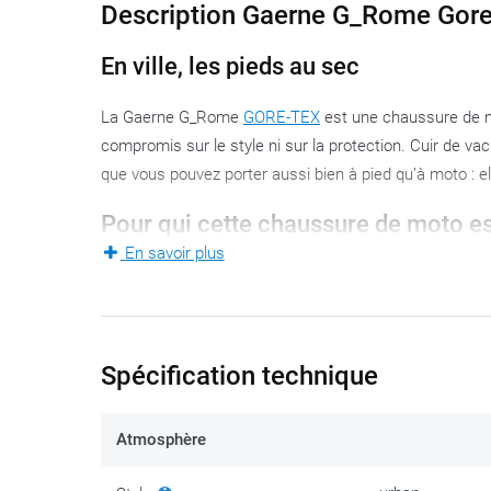
Description Gaerne G_Rome Gor
En ville, les pieds au sec
La Gaerne G_Rome
GORE-TEX
est une chaussure de mo
compromis sur le style ni sur la protection. Cuir de va
que vous pouvez porter aussi bien à pied qu’à moto : 
Pour qui cette chaussure de moto es
En savoir plus
La G_Rome s’adresse au motard urbain et au pendulai
son quotidien. Utilisation urbaine, trajets courts à moy
cette chaussure de moto au look de sneaker.
Spécification technique
La classification saisonnière « été et mi-saison » in
hivernaux les plus froids. Selon les régions, cela reste 
adéquation pour hommes et femmes en font un modèle
Atmosphère
Matériaux et construction