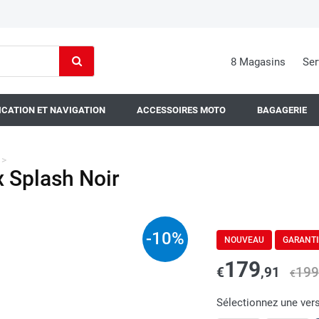
8 Magasins
Ser
CATION ET NAVIGATION
ACCESSOIRES MOTO
BAGAGERIE
>
Splash Noir
-
10
%
NOUVEAU
GARANTI
179
€
,91
199
€
Sélectionnez une ver