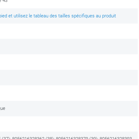
e 43
te modèle d’entrée dans la gamme de chaussures moto en cuir de
ed et utilisez le tableau des tailles spécifiques au produit
ffisante pour devenir un choix quotidien pour de nombreux motards.
ccorde avec pratiquement toutes les motos. Si vous recherchez une
i une option sûre. Pour tous les jours, chaque trajet, et même
ous apprécierez d’avoir dans votre collection.
er en excellent état pendant de nombreuses années.
que
(37); 8056216328362 (38); 8056216328379 (39); 8056216328393