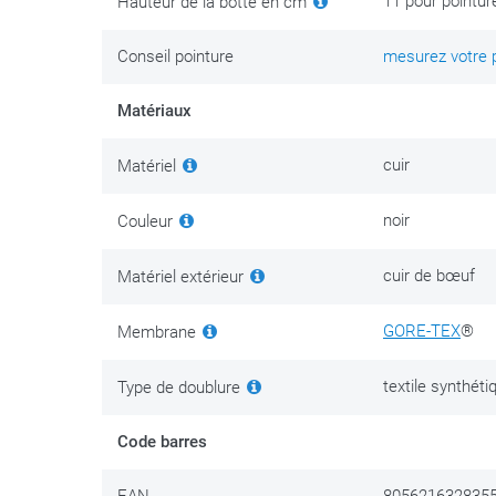
11 pour pointur
Hauteur de la botte en cm
La G_Rome constitue, à tous les niveaux, un excellen
Conseil pointure
mesurez votre pi
Gaerne : prix juste, finition soignée et polyvalence su
Matériaux
Elle ne nécessite aucune occasion particulière et s’a
chaussure de moto fiable et efficace, vous trouverez ic
cuir
Matériel
lorsque la moto reste au garage. C’est un modèle que v
noir
Couleur
Un entretien régulier du cuir permettra de la conserv
cuir de bœuf
Matériel extérieur
GORE-TEX
®
Membrane
textile synthéti
Type de doublure
Code barres
EAN
8056216328355 