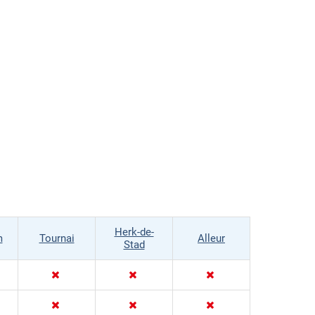
Herk-de-
m
Tournai
Alleur
Stad