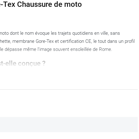
e-Tex Chaussure de moto
to dont le nom évoque les trajets quotidiens en ville, sans
chette, membrane Gore-Tex et certification CE, le tout dans un profil
elle dépasse même l’image souvent ensoleillée de Rome.
t-elle conçue ?
re qui souhaite des chaussures de moto parfaitement intégrées à
ens, sans se soucier des caprices de la météo : tel est le terrain de
dique que la G_Rome donne le meilleur d’elle-même en dehors des mois
bien sûr relatif. Les pointures allant du 37 au 47 (EU) et son
 polyvalent.