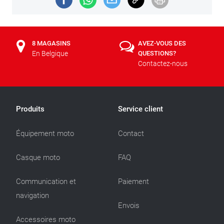
8 MAGASINS
AVEZ-VOUS DES
En Belgique
QUESTIONS?
Contactez-nous
Produits
Service client
Équipement moto
Contact
Casque moto
FAQ
Communication et
Paiement
navigation
Envois
Accessoires moto