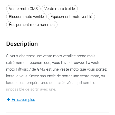
Veste moto GMS
Veste moto textile
Blouson moto ventilé
Équipement moto ventilé
Équipement moto hommes
Description
Si vous cherchez une veste moto ventilée sobre mais
extrêmement économique, vous l’avez trouvée. La veste
moto Fiftysix.7 de GMS est une veste moto que vous portez
lorsque vous n’avez pas envie de porter une veste moto, ou
lorsque les températures sont si élevées qu’il semble
impossible de sortir avec une.
En savoir plus
La combinaison du matériau mesh très résistante à l’usure
et du matériau GERMADURA® tout aussi résistante à la
déchirure permet d’obtenir un résultat ventilé de manière