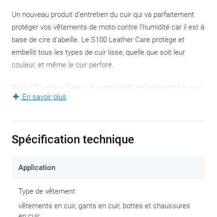
Un nouveau produit d’entretien du cuir qui va parfaitement
protéger vos vêtements de moto contre l’humidité car il est à
base de cire d’abeille. Le S100 Leather Care protège et
embellit tous les types de cuir lisse, quelle que soit leur
couleur, et même le cuir perforé.
Ce S100 Leather Care a la particularité de laisser mat le cuir
En savoir plus
mat et brillant le cuir brillant, sans jamais laisser de traces
grasses. Sa nouvelle formule conserve la souplesse et la
douceur du cuir traité pendant plus longtemps. Vos
Spécification technique
vêtements en cuir restent confortables et plus durables.
La respirabilité des membranes climatiques est totalement
Application
préservée.
Type de vêtement
De plus, le S100 Leather Care ravive instantanément et
vêtements en cuir, gants en cuir, bottes et chaussures
durablement la couleur du cuir sans en altérer l’aspect
en cuir