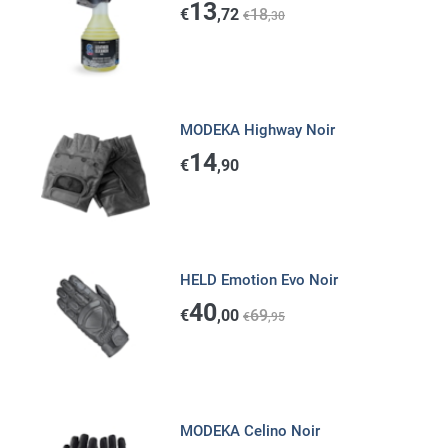
13
€
,72
18
€
,30
MODEKA Highway Noir
14
€
,90
HELD Emotion Evo Noir
40
€
,00
69
€
,95
MODEKA Celino Noir