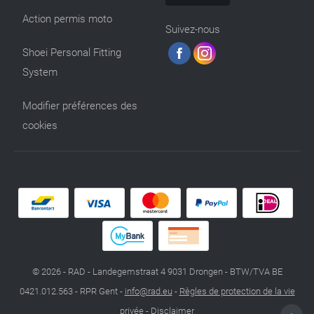
Action permis moto
Suivez-nous
Shoei Personal Fitting
System
Modifier préférences des
cookies
© 2026 - RAD - Landegemstraat 4 9031 Drongen - BTW/TVA BE
0421.012.563 - RPR Gent -
info@rad.eu
-
Règles de protection de la vie
privée
-
Disclaimer