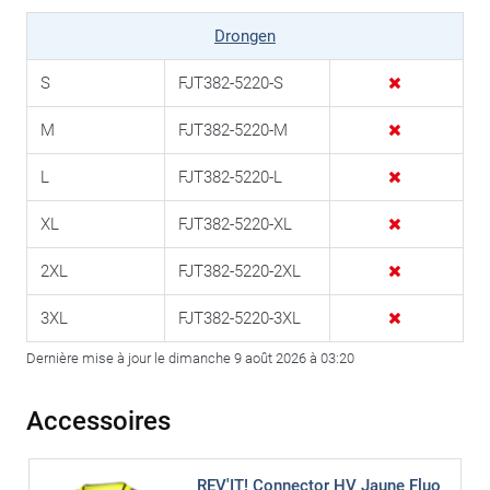
Drongen
S
FJT382-5220-S
M
FJT382-5220-M
L
FJT382-5220-L
XL
FJT382-5220-XL
2XL
FJT382-5220-2XL
3XL
FJT382-5220-3XL
Dernière mise à jour le dimanche 9 août 2026 à 03:20
Accessoires
REV'IT! Connector HV Jaune Fluo