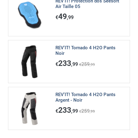
REV'IT! Protection dos Seesoft
Air Taille 05
49
€
,99
REV'IT! Tornado 4 H2O Pants
Noir
233
€
,99
259
€
,99
REV'IT! Tornado 4 H2O Pants
Argent - Noir
233
€
,99
259
€
,99