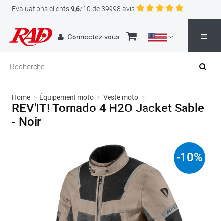
Evaluations clients
9,6
/10 de 39998 avis
Connectez-vous
Home
>
Équipement moto
>
Veste moto
>
REV'IT! Tornado 4 H2O Jacket Sable
- Noir
-
10
%