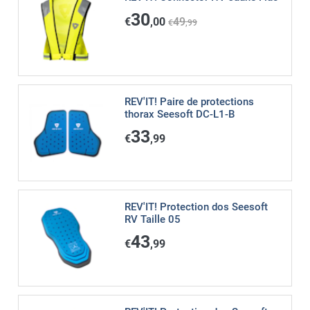
30
€
,00
49
€
,99
REV'IT! Paire de protections
thorax Seesoft DC-L1-B
33
€
,99
REV'IT! Protection dos Seesoft
RV Taille 05
43
€
,99