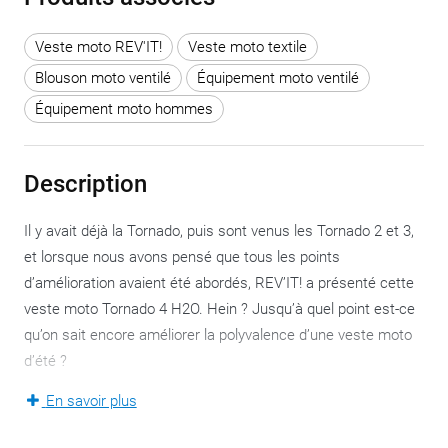
Veste moto REV'IT!
Veste moto textile
Blouson moto ventilé
Équipement moto ventilé
Équipement moto hommes
Description
Il y avait déjà la Tornado, puis sont venus les Tornado 2 et 3,
et lorsque nous avons pensé que tous les points
d’amélioration avaient été abordés, REV’IT! a présenté cette
veste moto Tornado 4 H2O. Hein ? Jusqu’à quel point est-ce
qu’on sait encore améliorer la polyvalence d’une veste moto
d’été ?
En savoir plus
Le design, les matériaux, et la sécurité générale ont déjà reçu
les mises à jour nécessaires. La Tornado 4 H2O est