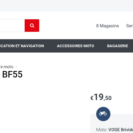
8 Magasins
Ser
CATION ET NAVIGATION
ACCESSOIRES MOTO
BAGAGERIE
tre moto
>
k BF55
19
€
,50
Moto:
VOGE Brivid