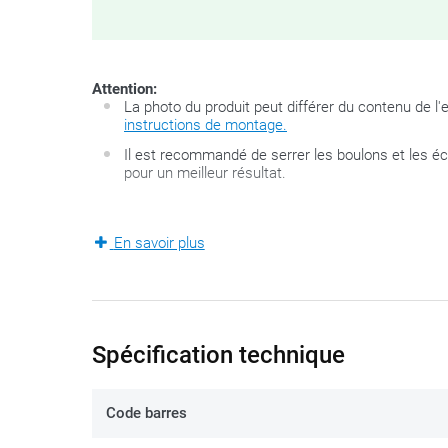
Attention:
La photo du produit peut différer du contenu de l
instructions de montage.
Il est recommandé de serrer les boulons et les 
pour un meilleur résultat.
Celui qui veut utiliser une sacoche de réservoir a le c
En savoir plus
consistent en sangles ou aimants mais le système innov
tout autant de possibilités. Quand vous aurez monté (un
toutes les sacoches de réservoirs Tanklock de Givi s’
montage permet de monter spécifiquement ces sacoch
Spécification technique
L’anneau de fixation en plastique
ZT480F-2R
est livré 
Code barres