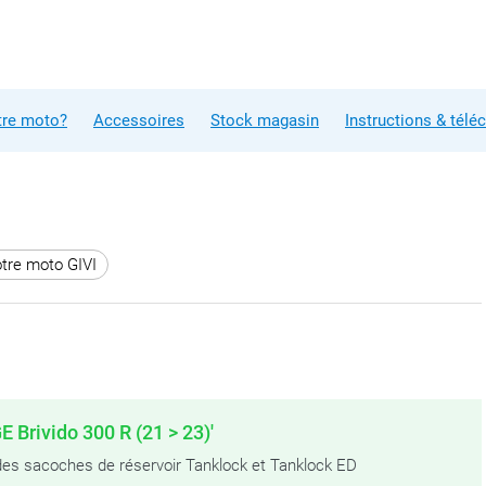
tre moto?
Accessoires
Stock magasin
Instructions & tél
otre moto GIVI
 Brivido 300 R (21 > 23)'
n des sacoches de réservoir Tanklock et Tanklock ED