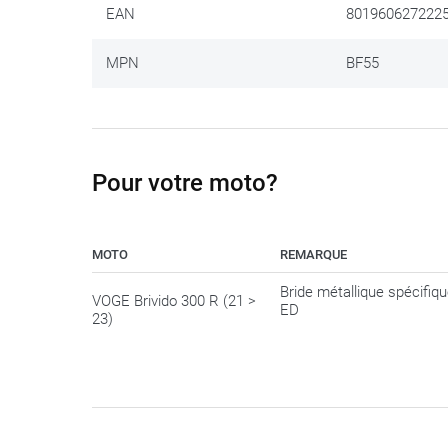
EAN
801960627222
MPN
BF55
Pour votre moto?
MOTO
REMARQUE
Bride métallique spécifiq
VOGE Brivido 300 R (21 >
ED
23)