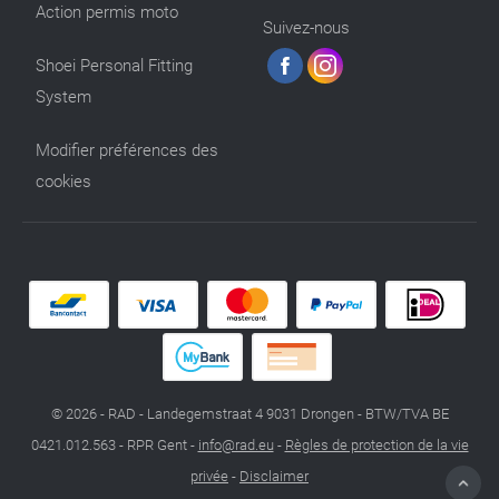
Action permis moto
Suivez-nous
Shoei Personal Fitting
System
Modifier préférences des
cookies
© 2026 - RAD - Landegemstraat 4 9031 Drongen - BTW/TVA BE
0421.012.563 - RPR Gent -
info@rad.eu
-
Règles de protection de la vie
privée
-
Disclaimer