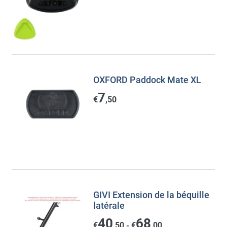
OXFORD Paddock Mate XL
7
€
,50
GIVI Extension de la béquille
latérale
40
68
€
,50
€
,00
-