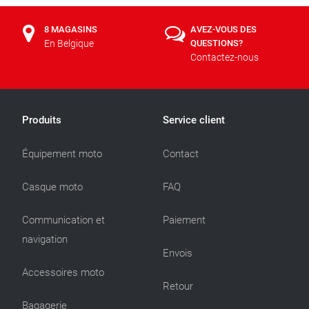
8 MAGASINS
AVEZ-VOUS DES
En Belgique
QUESTIONS?
Contactez-nous
Produits
Service client
Équipement moto
Contact
Casque moto
FAQ
Communication et
Paiement
navigation
Envois
Accessoires moto
Retour
Bagagerie