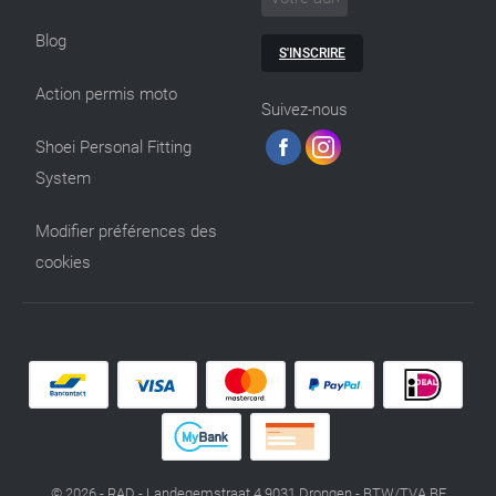
Blog
S'INSCRIRE
Action permis moto
Suivez-nous
Shoei Personal Fitting
System
Modifier préférences des
cookies
© 2026 - RAD - Landegemstraat 4 9031 Drongen - BTW/TVA BE