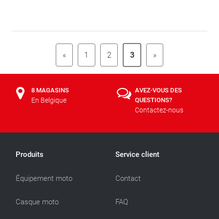
«
1
2
3
»
8 MAGASINS
AVEZ-VOUS DES
En Belgique
QUESTIONS?
Contactez-nous
Produits
Service client
Équipement moto
Contact
Casque moto
FAQ