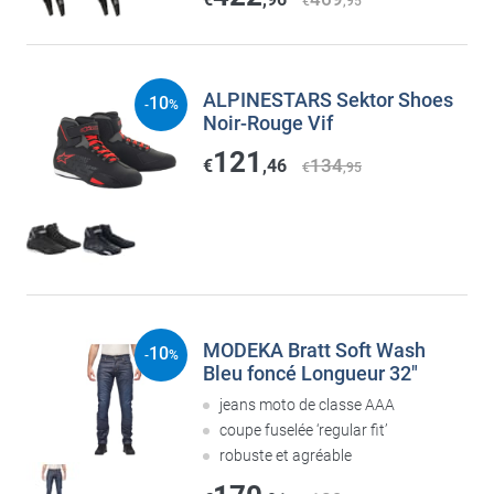
€
,95
ALPINESTARS Sektor Shoes
10
-
%
Noir-Rouge Vif
121
134
€
,46
€
,95
MODEKA Bratt Soft Wash
10
-
%
Bleu foncé Longueur 32"
jeans moto de classe AAA
coupe fuselée ‘regular fit’
robuste et agréable