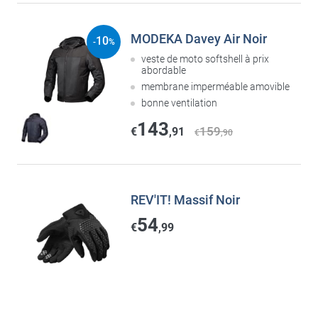
MODEKA Davey Air Noir
10
-
%
veste de moto softshell à prix
abordable
membrane imperméable amovible
bonne ventilation
143
159
€
,91
€
,90
REV'IT! Massif Noir
54
€
,99