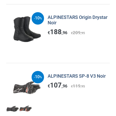
ALPINESTARS Origin Drystar
10
-
%
Noir
188
209
€
,96
€
,95
ALPINESTARS SP-8 V3 Noir
10
-
%
107
119
€
,96
€
,95