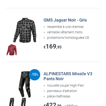
GMS Jaguar Noir - Gris
ressemble à une chemise
véritable vêtement moto
protections homologuées CE
169
€
,95
ALPINESTARS Missile V3
10
-
%
Pants Noir
nouvelle coupe ‘High-Flex’
panneaux d'aération
pièce-maîtresse
422
469
€
,96