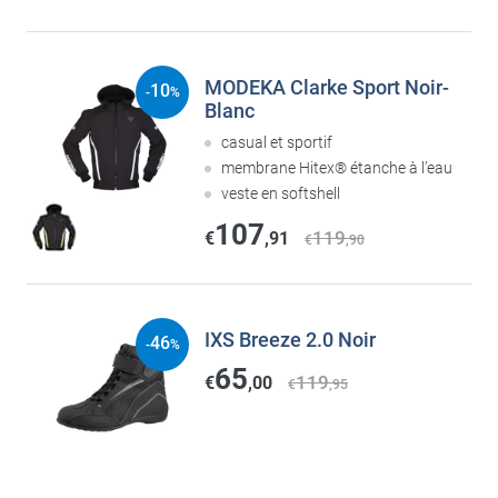
MODEKA Clarke Sport Noir-
10
-
%
Blanc
casual et sportif
membrane Hitex® étanche à l’eau
veste en softshell
107
119
€
,91
€
,90
IXS Breeze 2.0 Noir
46
-
%
65
119
€
,00
€
,95