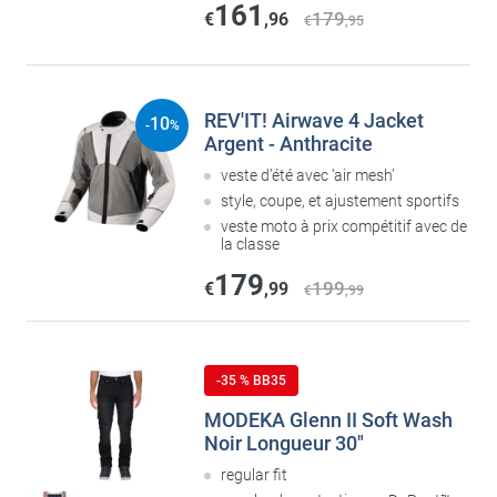
161
179
€
,96
€
,95
REV'IT! Airwave 4 Jacket
10
-
%
Argent - Anthracite
veste d’été avec ‘air mesh’
style, coupe, et ajustement sportifs
veste moto à prix compétitif avec de
la classe
179
199
€
,99
€
,99
-35 % BB35
MODEKA Glenn II Soft Wash
Noir Longueur 30"
regular fit