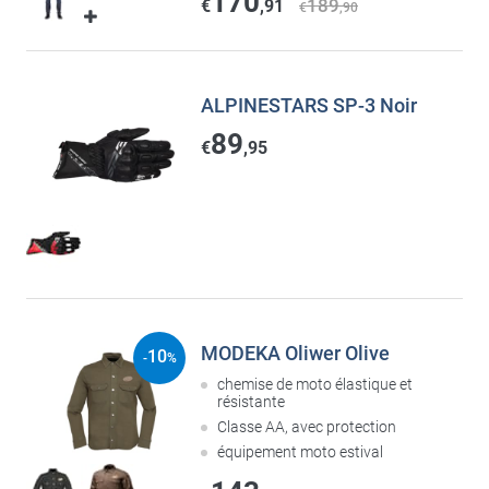
170
189
€
,91
€
,90
ALPINESTARS SP-3 Noir
89
€
,95
MODEKA Oliwer Olive
10
-
%
chemise de moto élastique et
résistante
Classe AA, avec protection
équipement moto estival