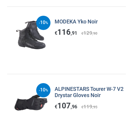
MODEKA Yko Noir
10
-
%
116
129
€
,91
€
,90
ALPINESTARS Tourer W-7 V2
10
-
%
Drystar Gloves Noir
107
119
€
,96
€
,95