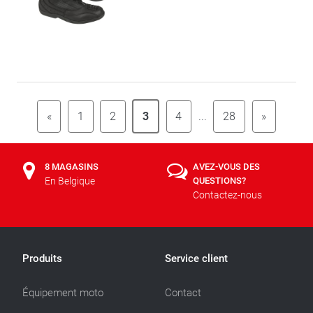
«
1
2
3
4
...
28
»
8 MAGASINS
AVEZ-VOUS DES
En Belgique
QUESTIONS?
Contactez-nous
Produits
Service client
Équipement moto
Contact