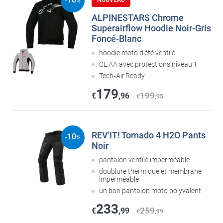
NOUVEAU
-
%
ALPINESTARS Chrome
Superairflow Hoodie Noir-Gris
Foncé-Blanc
hoodie moto d’été ventilé
CE AA avec protections niveau 1
Tech‑Air Ready
179
199
€
,96
€
,95
REV'IT! Tornado 4 H2O Pants
10
-
%
Noir
pantalon ventilé imperméable...
doublure thermique et membrane
imperméable
un bon pantalon moto polyvalent
233
259
€
,99
€
,99