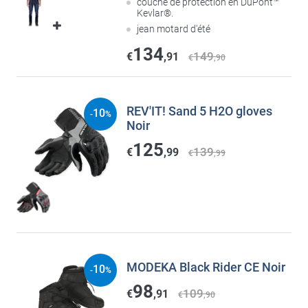
couche de protection en DuPont™
Kevlar®.
jean motard d'été
134
149
€
,91
€
,90
REV'IT! Sand 5 H2O gloves
10
-
%
Noir
125
139
€
,99
€
,99
MODEKA Black Rider CE Noir
10
-
%
98
109
€
,91
€
,90