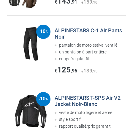
143
159
€
,91
€
,90
ALPINESTARS C-1 Air Pants
10
-
%
Noir
pantalon de moto estival ventilé
un pantalon à part entière
coupe ‘regular fit’
125
139
€
,96
€
,95
ALPINESTARS T-SPS Air V2
10
-
%
Jacket Noir-Blanc
veste de moto légère et aérée
style sportif
rapport qualité/prix garantit