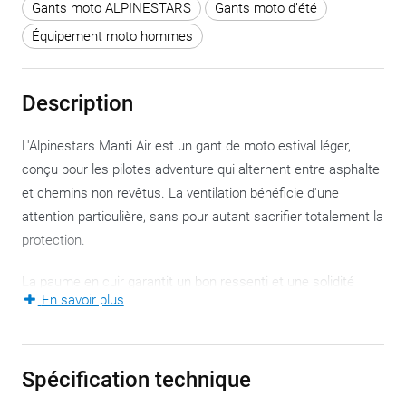
Gants moto ALPINESTARS
Gants moto d’été
Équipement moto hommes
Description
L'Alpinestars Manti Air est un gant de moto estival léger,
conçu pour les pilotes adventure qui alternent entre asphalte
et chemins non revêtus. La ventilation bénéficie d'une
attention particulière, sans pour autant sacrifier totalement la
protection.
La paume en cuir garantit un bon ressenti et une solidité
En savoir plus
accrue, tandis que le dessus en textile intègre des panneaux
perforés pour une circulation d’air maximale. La protection
souple des articulations en TPU absorbe les chocs sans
Spécification technique
altérer le confort. Des renforts sur le dos de la main et sur
les zones d’usure augmentent la durabilité.