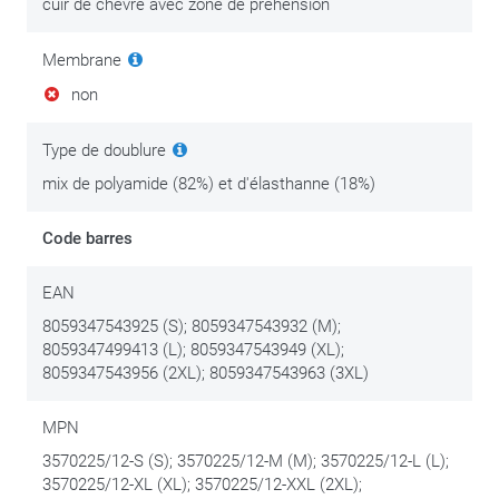
cuir de chèvre avec zone de préhension
Membrane
non
Type de doublure
mix de polyamide (82%) et d'élasthanne (18%)
Code barres
EAN
8059347543925 (S); 8059347543932 (M);
8059347499413 (L); 8059347543949 (XL);
8059347543956 (2XL); 8059347543963 (3XL)
MPN
3570225/12-S (S); 3570225/12-M (M); 3570225/12-L (L);
3570225/12-XL (XL); 3570225/12-XXL (2XL);