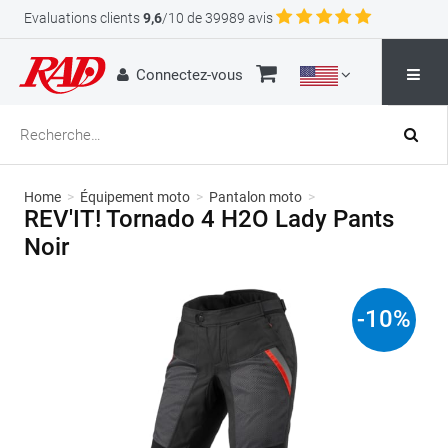
Evaluations clients
9,6
/10 de 39989 avis
Connectez-vous
Home
>
Équipement moto
>
Pantalon moto
>
REV'IT! Tornado 4 H2O Lady Pants
Noir
-
10
%