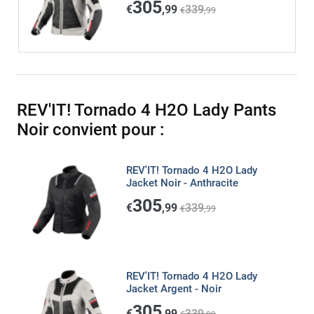
305
€
,99
339
€
,99
REV'IT! Tornado 4 H2O Lady Pants
Noir convient pour :
REV'IT! Tornado 4 H2O Lady
Jacket Noir - Anthracite
305
€
,99
339
€
,99
REV'IT! Tornado 4 H2O Lady
Jacket Argent - Noir
305
€
,99
339