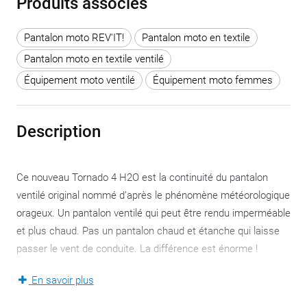
Produits associés
Pantalon moto REV'IT!
Pantalon moto en textile
Pantalon moto en textile ventilé
Équipement moto ventilé
Équipement moto femmes
Description
Ce nouveau Tornado 4 H2O est la continuité du pantalon
ventilé original nommé d’après le phénomène météorologique
orageux. Un pantalon ventilé qui peut être rendu imperméable
et plus chaud. Pas un pantalon chaud et étanche qui laisse
passer le vent de conduite. La différence est énorme !
Le Tornado 4 H2O – disponible en version pour hommes et
En savoir plus
pour femmes, tant la veste que le pantalon, et en tailles