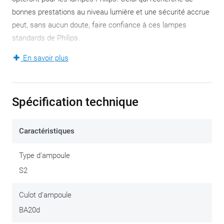
bonnes prestations au niveau lumière et une sécurité accrue
peut, sans aucun doute, faire confiance à ces lampes
standards de Philips.
En savoir plus
Spécificités:
Type de lampe: S2
Conditionnement: 1
Spécification technique
12 V
35/35W
Caractéristiques
Philips est actif dans le domaine de l’éclairage voiture et
Type d'ampoule
moto depuis une centaine d’années, et innove la technologie
S2
utilisée par défaut par les deux et quatre roues de notre
temps.
Culot d'ampoule
BA20d