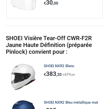
30
€
,00
SHOEI Visière Tear-Off CWR-F2R
Jaune Haute Définition (préparée
Pinlock) convient pour :
SHOEI NXR2 Blanc
383
€
,20
479
€
,00
SHOEI NXR2 Bleu métallique mat