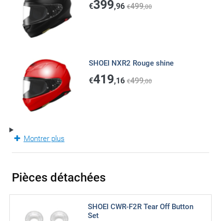
399
€
,96
499
€
,00
SHOEI NXR2 Rouge shine
419
€
,16
499
€
,00
Montrer plus
Pièces détachées
SHOEI CWR-F2R Tear Off Button
Set