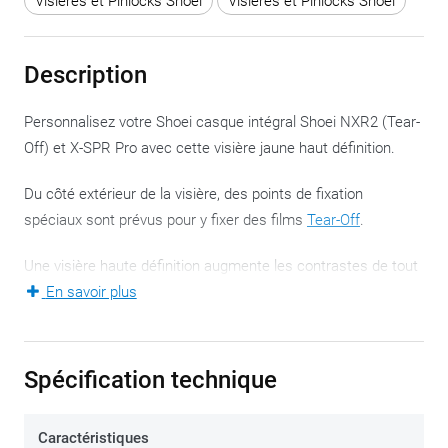
Visières et Pinlocks Shoei
Visières et Pinlocks Shoei
Description
Personnalisez votre Shoei casque intégral Shoei NXR2 (Tear-
Off) et X-SPR Pro avec cette visière jaune haut définition.
Du côté extérieur de la visière, des points de fixation
spéciaux sont prévus pour y fixer des films
Tear-Off
.
Une visière haute définition augmente les contrastes de tout
ce que vous regardez, ce qui vous donne une vision plus
En savoir plus
nette de la circulation. En particulier, lors de mauvaises
conditions météorologiques, là où la lumière est moins
intense, par ciel nuageux ou par temps de pluie, une visière
Spécification technique
haute définition est certainement un plus. De nuit également,
ce genre de visière est très pratique, mais vous pouvez tout
Caractéristiques