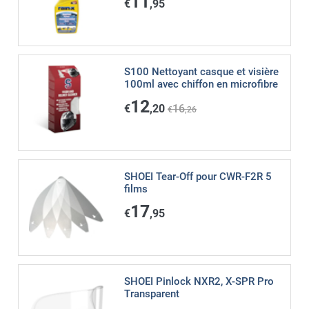
11
€
,95
S100 Nettoyant casque et visière
100ml avec chiffon en microfibre
12
€
,20
16
€
,26
SHOEI Tear-Off pour CWR-F2R 5
films
17
€
,95
SHOEI Pinlock NXR2, X-SPR Pro
Transparent