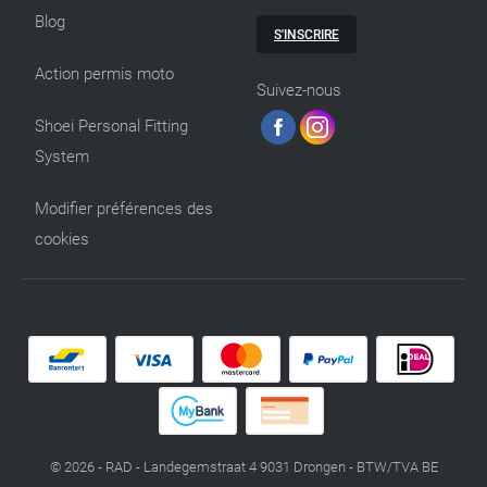
Blog
S'INSCRIRE
Action permis moto
Suivez-nous
Shoei Personal Fitting
System
Modifier préférences des
cookies
© 2026 - RAD - Landegemstraat 4 9031 Drongen - BTW/TVA BE