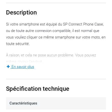
Description
Si votre smartphone est équipé du SP Connect Phone Case,
ou de toute autre connexion compatible, il est normal que
vous vouliez cliquer ce même smartphone sur votre moto, en
toute sécurité.
À raison, et cela ne pose aucun problème. Vous pouvez
même choisir l’endroit.
En savoir plus
Il existe un
SP Connect Moto Mount Pro
pour une fixation
traditionnelle au guidon, mais avec ce SP Connect Brake
Mount, vous disposez d’un point de fixation sur votre
Spécification technique
réservoir de liquide de frein.
Caractéristiques
Les vis et les trous pré-percés sont universels, et
conviennent donc, en théorie, à toutes les motos, ou