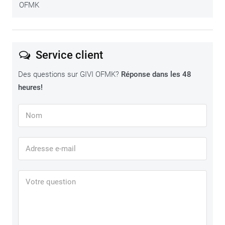
OFMK
®
Monokey
.
®-
Si vous êtes à la recherche de fixations
Monokey
CAM-
SIDE
pour valises en aluminium (Trekker Outback), vous
Service client
aurez besoin du système de fixation
GIVI OFCAM
.
Des questions sur GIVI OFMK?
Réponse dans les 48
heures!