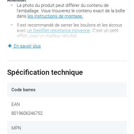
Attention:
La photo du produit peut différer du contenu de
l'emballage. Vous trouverez le contenu exact de la boîte
dans
les instructions de montage.
Il est recommandé de serrer les boulons et les écrous
avec
un freinfilet résistance moyenne
. C'est un petit
effort, pour un meilleur résultat.
En savoir plus
D’abord, la mauvaise nouvelle : avec cette pièce pour valises
®
Monokey
, vous êtes peu de chose. Cette pièce s’utilise
Spécification technique
TOUJOURS combinée à un support de valise latérale GIVI
PLO_N ou GIVI PLOR_N.
Code barres
L’objectif de cet étrier (GIVI PLO_N ou GIVI PLOR_N) est de
pouvoir se débrouiller quand vous possédez différents jeux
EAN
de valises latérales et différents types de valises latérales et
8019606246752
que vous ne remplacez que le système de fixation.
MPN
Ce kit spécifique OFMK permet de fixer
les valises ordinaires