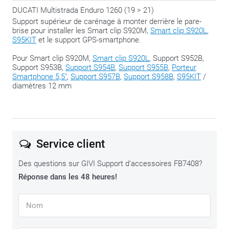
DUCATI Multistrada Enduro 1260 (19 > 21)
Support supérieur de carénage à monter derrière le pare-
brise pour installer les Smart clip S920M,
Smart clip S920L
,
S95KIT
et le support GPS-smartphone.
Pour Smart clip S920M,
Smart clip S920L
, Support S952B,
Support S953B,
Support S954B
,
Support S955B
,
Porteur
Smartphone 5,5"
,
Support S957B
,
Support S958B
,
S95KIT
/
diamètres 12 mm
Service client
Des questions sur GIVI Support d'accessoires FB7408?
Réponse dans les 48 heures!