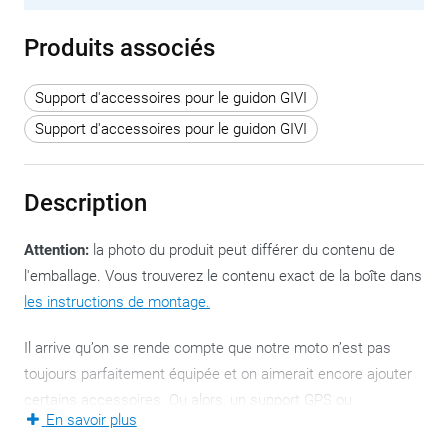
Produits associés
Support d'accessoires pour le guidon GIVI
Support d'accessoires pour le guidon GIVI
Description
Attention:
la photo du produit peut différer du contenu de
l'emballage. Vous trouverez le contenu exact de la boîte dans
les instructions de montage.
Il arrive qu’on se rende compte que notre moto n’est pas
toujours parfaitement équipée et on aimerait encore ajouter
certains accessoires. Ou alors, un support GPS ou
En savoir plus
smartphone doit être remplacé plus rapidement que la moto