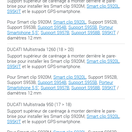
Support supérieur de carénage à monter derrière le pare-
d’accessoires en combinaison avec ses propres
brise pour installer les Smart clip S920M,
Smart clip S920L
,
accessoires,
tels que les S95KIT, S920L, S954B et autres
S95KIT
et le support GPS-smartphone.
supports GIVI d’origine
.
Pour Smart clip S920M,
Smart clip S920L
, Support S952B,
Support S953B,
Support S954B
,
Support S955B
,
Porteur
L’utilisation d’accessoires d’autres marques (comme des
Smartphone 5,5"
,
Support S957B
,
Support S958B
,
S95KIT
/
diamètres 12 mm
supports pour smartphone ou GPS universels ou plus lourds)
peut entraîner une surcharge du support et annule toute
DUCATI Multistrada 1260 (18 > 20)
garantie sur ce produit.
Support supérieur de carénage à monter derrière le pare-
brise pour installer les Smart clip S920M,
Smart clip S920L
,
S95KIT
et le support GPS-smartphone.
Pour Smart clip S920M,
Smart clip S920L
, Support S952B,
Support S953B,
Support S954B
,
Support S955B
,
Porteur
Smartphone 5,5"
,
Support S957B
,
Support S958B
,
S95KIT
/
diamètres 12 mm
DUCATI Multistrada 950 (17 > 18)
Support supérieur de carénage à monter derrière le pare-
brise pour installer les Smart clip S920M,
Smart clip S920L
,
S95KIT
et le support GPS-smartphone.