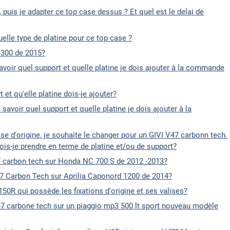
uis je adapter ce top case dessus ? Et quel est le delai de
uelle type de platine pour ce top case ?
1300 de 2015?
voir quel support et quelle platine je dois ajouter à la commande
t qu'elle platine dois-je ajouter?
savoir quel support et quelle platine je dois ajouter à la
e d'origine, je souhaite le changer pour un GIVI V47 carbonn tech.
is-je prendre en terme de platine et/ou de support?
47 carbon tech sur Honda NC 700 S de 2012 -2013?
47 Carbon Tech sur Aprilia Caponord 1200 de 2014?
50R qui possède les fixations d'origine et ses valises?
 47 carbone tech sur un piaggio mp3 500 lt sport nouveau modèle