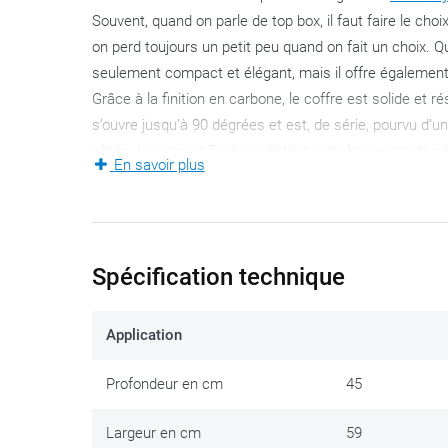
Souvent, quand on parle de top box, il faut faire le ch
on perd toujours un petit peu quand on fait un choix. Q
seulement compact et élégant, mais il offre également
Grâce à la finition en carbone, le coffre est solide et r
s’ouvre jusqu’à 90 dégrées et est, de série, pourvu d’
côtés. La version Tech se distingue de la version de sé
En savoir plus
exemplaires argentés, version fumée. Cela lui donne u
contemporain de la plupart des moto scooters et motos
et rapidement sur votre moto avec le
kit de fixation 
pour la fermeture du coffre et pour le verrouillage sur l
Spécification technique
Grâce au poignet intégré vous emportez facilement le co
c’est un top box digne du nom qui, lors d’une excursion
ranger deux
casques intégraux
de taille normale. Très 
Application
Pour ce coffre, il existe une gamme d’accessoire en op
Profondeur en cm
45
Le sac intérieur:
un
sac intérieur T502B
apporte un
Largeur en cm
59
nécessaire d’emmener votre coffre avec vous dans 