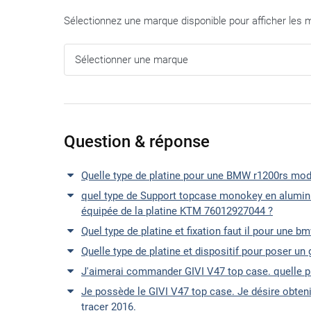
Sélectionnez une marque disponible pour afficher les 
Question & réponse
Quelle type de platine pour une BMW r1200rs mo
quel type de Support topcase monokey en aluminiu
équipée de la platine KTM 76012927044 ?
Quel type de platine et fixation faut il pour une 
Quelle type de platine et dispositif pour poser u
J'aimerai commander GIVI V47 top case. quelle p
Je possède le GIVI V47 top case. Je désire obteni
tracer 2016.