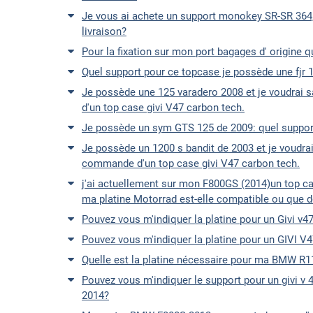
Je vous ai achete un support monokey SR-SR 364, p
livraison?
Pour la fixation sur mon port bagages d' origine q
Quel support pour ce topcase je possède une fjr 
Je possède une 125 varadero 2008 et je voudrai sa
d'un top case givi V47 carbon tech.
Je possède un sym GTS 125 de 2009: quel support e
Je possède un 1200 s bandit de 2003 et je voudrai 
commande d'un top case givi V47 carbon tech.
j'ai actuellement sur mon F800GS (2014)un top cas
ma platine Motorrad est-elle compatible ou que do
Pouvez vous m'indiquer la platine pour un Givi v
Pouvez vous m'indiquer la platine pour un GIVI V
Quelle est la platine nécessaire pour ma BMW R11
Pouvez vous m'indiquer le support pour un givi v
2014?