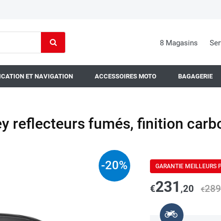
8 Magasins
Ser
CATION ET NAVIGATION
ACCESSOIRES MOTO
BAGAGERIE
 reflecteurs fumés, finition carb
-
20
%
GARANTIE MEILLEURS 
231
€
,20
289
€