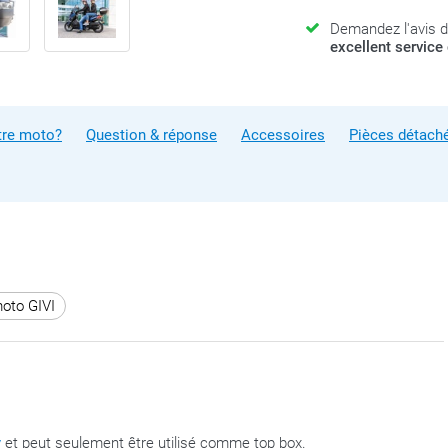
Demandez l'avis d
excellent service 
tre moto?
Question & réponse
Accessoires
Pièces détach
moto GIVI
y
et peut seulement être utilisé comme top box.