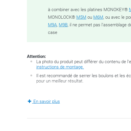
à combiner avec les platines MONOKEY®
MONOLOCK®
M5M
ou
M6M
, ou avec le 
M9A
,
M9B
, il ne permet pas l'assemblage d
case
Attention:
La photo du produit peut différer du contenu de l
instructions de montage.
Il est recommandé de serrer les boulons et les 
pour un meilleur résultat.
La série FZ développée par GIVI est la deuxième géné
En savoir plus
compose de deux bras solides spécifiques pour moto
s’adapte parfaitement aux points de fixation existant
valise Monolock
. Ce set ne contient pas de platine de 
être commandée séparément. Pour les combiner ave