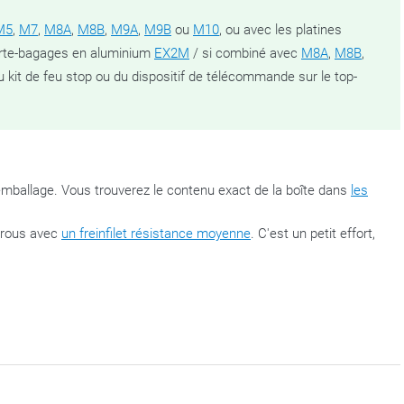
M5
,
M7
,
M8A
,
M8B
,
M9A
,
M9B
ou
M10
, ou avec les platines
porte-bagages en aluminium
EX2M
/ si combiné avec
M8A
,
M8B
,
u kit de feu stop ou du dispositif de télécommande sur le top-
'emballage. Vous trouverez le contenu exact de la boîte dans
les
écrous avec
un freinfilet résistance moyenne
. C'est un petit effort,
ration de fameux supports de top-cases GIVI Monorack et se
s. La platine de top-case se commande séparément. Le Monorack
s de la moto et permet de monter aussi bien une
valise Monokey
que
top-case. Selon le type de valise souhaitée, la platine adéquate doit
c
une valise GIVI Monokey
, il faudra commander la platine
XM5
ou