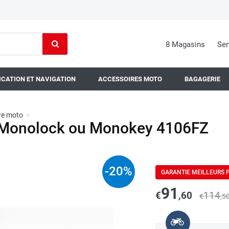
8 Magasins
Ser
CATION ET NAVIGATION
ACCESSOIRES MOTO
BAGAGERIE
tre moto
>
e Monolock ou Monokey 4106FZ
-
20
%
GARANTIE MEILLEURS 
91
€
,60
114
€
,5