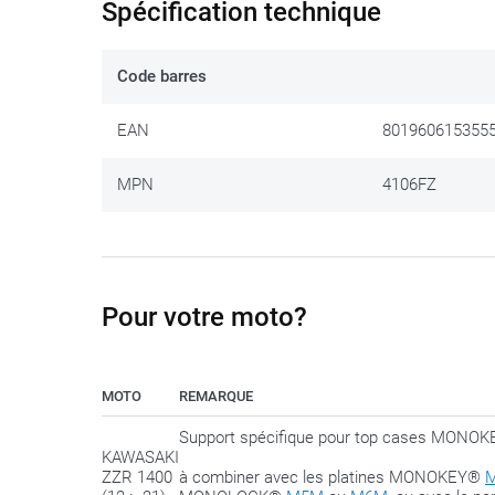
Spécification technique
XM7
. Pour les combiner avec une valise
GIVI Monoloc
Nous partageons ce conseil :
Code barres
serrez les boulons jusqu
Vous conservez ainsi la possibilité de pouvoir ‘glisser’
EAN
801960615355
MPN
4106FZ
Pour votre moto?
MOTO
REMARQUE
Support spécifique pour top cases MO
KAWASAKI
ZZR 1400
à combiner avec les platines MONOKEY®