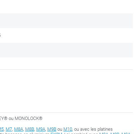
k
, il faudra commander la platine
XM5M
ou
XM6M
.
’à la phase de fermeture, dès que tout se trouve au bon endroit.
 un peu plus pour adapter l’ensemble.
5
NOKEY® ou MONOLOCK®
M5
,
M7
,
M8A
,
M8B
,
M9A
,
M9B
ou
M10
, ou avec les platines