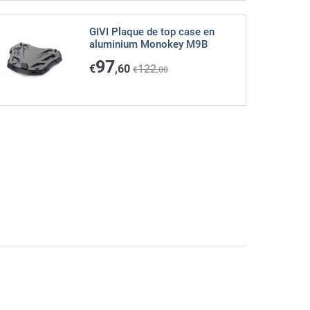
GIVI Plaque de top case en
aluminium Monokey M9B
97
€
,60
122
€
,00