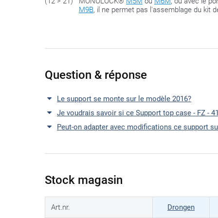
(12 > 21)
MONOLOCK®
M5M
ou
M6M
, ou avec le p
M9B
, il ne permet pas l'assemblage du kit 
Question & réponse
Le support se monte sur le modèle 2016?
Je voudrais savoir si ce Support top case - FZ -
Peut-on adapter avec modifications ce support s
Stock magasin
Art.nr.
Drongen