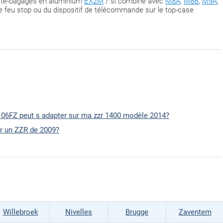
orte-bagages en aluminium
EX2M
/ si combiné avec
M8A
,
M8B
,
M9A
,
de feu stop ou du dispositif de télécommande sur le top-case
 4106FZ peut s adapter sur ma zzr 1400 modèle 2014?
ur un ZZR de 2009?
Willebroek
Nivelles
Brugge
Zaventem