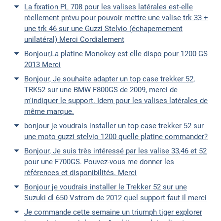
La fixation PL 708 pour les valises latérales est-elle
réellement prévu pour pouvoir mettre une valise trk 33 +
une trk 46 sur une Guzzi Stelvio (échapemement
unilatéral) Merci Cordialement
Bonjour,La platine Monokey est elle dispo pour 1200 GS
2013 Merci
Bonjour, Je souhaite adapter un top case trekker 52,
TRK52 sur une BMW F800GS de 2009, merci de
m'indiquer le support. Idem pour les valises latérales de
même marque.
bonjour je voudrais installer un top case trekker 52 sur
une moto guzzi stelvio 1200 quelle platine commander?
Bonjour, Je suis très intéressé par les valise 33,46 et 52
pour une F700GS. Pouvez-vous me donner les
références et disponibilités. Merci
Bonjour je voudrais installer le Trekker 52 sur une
Suzuki dl 650 Vstrom de 2012 quel support faut il merci
Je commande cette semaine un triumph tiger explorer