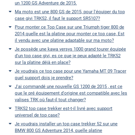
un 1200 GS Adventure de 2015.
Ma moto est une 800 GS de 2015, pour l'équiper du top
case givi TRK52, il faut le support SR5107?
Pour monter ce Top Case sur une Triumph tiger 800 de
2014 quelle est la platine pour monter ce top case, Est
il vendu avec une platine adaptable sur ma moto?
Je possède une kawa versys 1000 grand tourer équipée
d'un top case givi, es ce que je peux adapté le TRK52
sur la platine déjà en place?
Je voudrais ce top case pour une Yamaha MT 09 Tracer
quel support dois je prendre?
J'ai commandé une nouvelle GS 1200 de 2015 , est ce
que le pré équipement d'origine est compatible avec les
valises TRK où faut-il tout changer?
TRK52 top case trekker est-t-il livré avec support
universel de top case?
Je voudrais installer un top case trekker 52 sur une
BMW 800 GS Adventure 2014, quelle platine