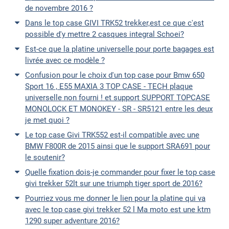
de novembre 2016 ?
Dans le top case GIVI TRK52 trekker,est ce que c'est
possible d'y mettre 2 casques integral Schoei?
Est-ce que la platine universelle pour porte bagages est
livrée avec ce modèle ?
Confusion pour le choix d'un top case pour Bmw 650
Sport 16 , E55 MAXIA 3 TOP CASE - TECH plaque
universelle non fourni ! et support SUPPORT TOPCASE
MONOLOCK ET MONOKEY - SR - SR5121 entre les deux
je met quoi ?
Le top case Givi TRK552 est-il compatible avec une
BMW F800R de 2015 ainsi que le support SRA691 pour
le soutenir?
Quelle fixation dois-je commander pour fixer le top case
givi trekker 52lt sur une triumph tiger sport de 2016?
Pourriez vous me donner le lien pour la platine qui va
avec le top case givi trekker 52 l Ma moto est une ktm
1290 super adventure 2016?