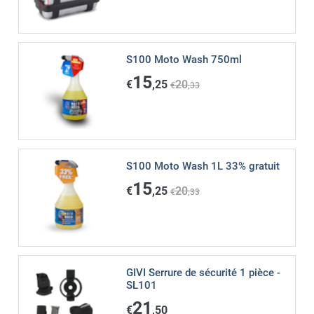
S100 Moto Wash 750ml
15
€
,25
20
€
,33
S100 Moto Wash 1L 33% gratuit
15
€
,25
20
€
,33
GIVI Serrure de sécurité 1 pièce -
SL101
21
€
,50