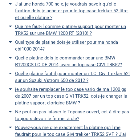
J'ai une honda 700 nc x, je voudrais savoir qu'elle
fixation dois je acheter pour le top case trekker 52 litre,
et qu'elle platine ?
Que me faut-il comme platine/support pour monter un
TRK52 sur une BMW 1200 RT (2010) ?
Quel type de platine dois-je utiliser pour ma honda
cbf1000 2014?
Quelle platine dois je commander pour une BMW
R1200GS LC DE 2014, avec un top case GIVI TRK52?
Quelle platine faut il pour monter un T.C. Givi trekker 52l
sur un Suzuki Vstrom 650 de 2012 ?
je souhaite remplacer le top case vario de ma 1200 gs
de 2007 par un top case GIVI TRK52. dois-je changer la
platine support d'origine BMW ?
Ne peut on pas laisser le Topcase ouvert, cet à dire pas
toujours devoir le fermer à clé?
Pouvez-vous me dire exactement la platine qu'il me
faudrait pour le top case Givi trekker TRK52 SVP ? J'ai