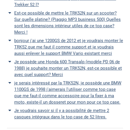
Trekker 52 l?
Est-ce possible de mettre le TRK52N sur un scooter?
Sur quelle platine? (Piaggio MP3 business 500) Quelles
sont les dimensions intérieur utiles de ce top case?
Merci !
bonjour j'ai une 1200GS de 2012 et je voudrais monter le
TRK52 que me faut il comme support et je voudrais
aussi enlever le support BMW Vario existant merci
Je possède une Honda 600 Transalp (modèle PD 06 de
1988) je souhaite monter un TRK52N, est-ce possible et
avec quel support? Merci
je serais intéressé par la TRK52N, je possède une BMW
1100GS de 1998 j'aimerais l'utiliser comme top case
que me faut-il comme accessoire pour la fixer à ma
moto, existe-il un dosseret pour mon pour ce top case.
Je voudrais savoir si il y a possibilité de mettre 2
casques intégraux dans le top case de 52 litres.