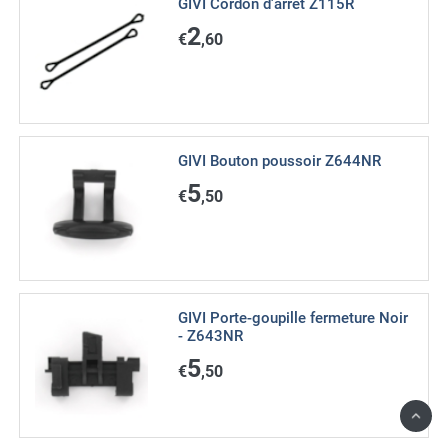
GIVI Cordon d'arrêt Z115R
2
€
,60
GIVI Bouton poussoir Z644NR
5
€
,50
GIVI Porte-goupille fermeture Noir
- Z643NR
5
€
,50