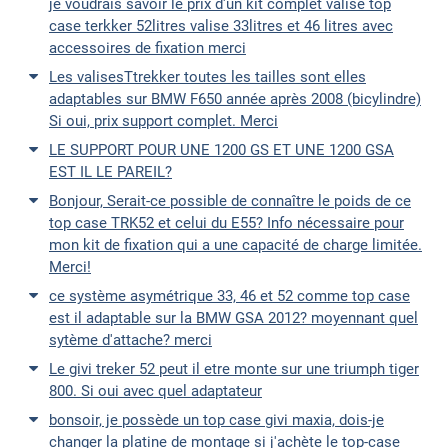
je voudrais savoir le prix d'un kit complet valise top
case terkker 52litres valise 33litres et 46 litres avec
accessoires de fixation merci
Les valisesTtrekker toutes les tailles sont elles
adaptables sur BMW F650 année après 2008 (bicylindre)
Si oui, prix support complet. Merci
LE SUPPORT POUR UNE 1200 GS ET UNE 1200 GSA
EST IL LE PAREIL?
Bonjour, Serait-ce possible de connaître le poids de ce
top case TRK52 et celui du E55? Info nécessaire pour
mon kit de fixation qui a une capacité de charge limitée.
Merci!
ce système asymétrique 33, 46 et 52 comme top case
est il adaptable sur la BMW GSA 2012? moyennant quel
sytème d'attache? merci
Le givi treker 52 peut il etre monte sur une triumph tiger
800. Si oui avec quel adaptateur
bonsoir, je possède un top case givi maxia, dois-je
changer la platine de montage si j'achète le top-case