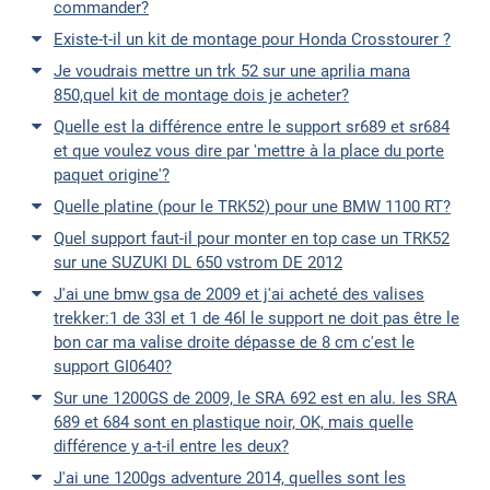
commander?
Existe-t-il un kit de montage pour Honda Crosstourer ?
Je voudrais mettre un trk 52 sur une aprilia mana
850,quel kit de montage dois je acheter?
Quelle est la différence entre le support sr689 et sr684
et que voulez vous dire par 'mettre à la place du porte
paquet origine'?
Quelle platine (pour le TRK52) pour une BMW 1100 RT?
Quel support faut-il pour monter en top case un TRK52
sur une SUZUKI DL 650 vstrom DE 2012
J'ai une bmw gsa de 2009 et j'ai acheté des valises
trekker:1 de 33l et 1 de 46l le support ne doit pas être le
bon car ma valise droite dépasse de 8 cm c'est le
support GI0640?
Sur une 1200GS de 2009, le SRA 692 est en alu. les SRA
689 et 684 sont en plastique noir, OK, mais quelle
différence y a-t-il entre les deux?
J'ai une 1200gs adventure 2014, quelles sont les