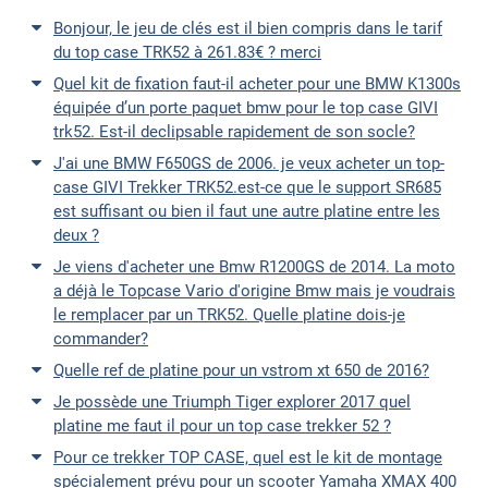
Bonjour, le jeu de clés est il bien compris dans le tarif
du top case TRK52 à 261.83€ ? merci
Quel kit de fixation faut-il acheter pour une BMW K1300s
équipée d’un porte paquet bmw pour le top case GIVI
trk52. Est-il declipsable rapidement de son socle?
J'ai une BMW F650GS de 2006. je veux acheter un top-
case GIVI Trekker TRK52.est-ce que le support SR685
est suffisant ou bien il faut une autre platine entre les
deux ?
Je viens d'acheter une Bmw R1200GS de 2014. La moto
a déjà le Topcase Vario d'origine Bmw mais je voudrais
le remplacer par un TRK52. Quelle platine dois-je
commander?
Quelle ref de platine pour un vstrom xt 650 de 2016?
Je possède une Triumph Tiger explorer 2017 quel
platine me faut il pour un top case trekker 52 ?
Pour ce trekker TOP CASE, quel est le kit de montage
spécialement prévu pour un scooter Yamaha XMAX 400