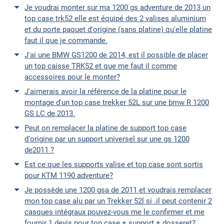
Je voudrai monter sur ma 1200 gs adventure de 2013 un
top case trk52 elle est équipé des 2 valises aluminium
et du porte paquet d'origine (sans platine) qu'elle platine
faut il que je commande.
J'ai une BMW GS1200 de 2014, est il possible de placer
un top caisse TRK52 et que me faut il comme
accessoires pour le monter?
J'aimerais avoir la référence de la platine pour le
montage d'un top case trekker 52L sur une bmw R 1200
GS LC de 2013.
Peut on remplacer la platine de support top case
d'origine par un support universel sur une gs 1200
de2011 ?
Est ce que les supports valise et top case sont sortis
pour KTM 1190 adventure?
Je possède une 1200 gsa de 2011 et voudrais remplacer
mon top case alu par un Trekker 52l si .il peut contenir 2
casques intégraux pouvez-vous me le confirmer et me
fournir 1 devis pour top case + support + dosseret?