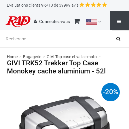
Evaluations clients
9,6
/10 de 39999 avis
Connectez-vous
Home
>
Bagagerie
>
GIVI Top case et valise moto
>
GIVI TRK52 Trekker Top Case
Monokey cache aluminium - 52l
-
20
%