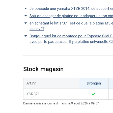
Je possède une yamaha XTZE 2014. ce support est
Sait-on changer de platine pour adapter un top c
en achetant le kit sr371 est ce que la platine M5 
case v47
Bonjour quel kit de montage pour Topcase GIVI 
avec porte paquets,car il y a platine universelle G
Stock magasin
Art.nr.
Drongen
XSR371
Dernière mise à jour le dimanche 9 août 2026 à 09:57