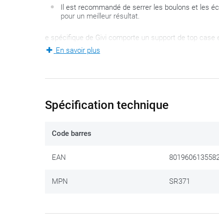
Il est recommandé de serrer les boulons et les 
pour un meilleur résultat.
e spécifique de Givi comporte un support de top case
disposent pas d’un porte-bagages d’origine et dont les 
En savoir plus
instructions de montage sur cette page et dans la boît
Le set de montage permet de monter le
top case Mon
Nous partageons ce conseil :
serrez les boulons jusqu
Spécification technique
Vous conservez ainsi la possibilité de pouvoir ‘glisser’
Code barres
EAN
801960613558
MPN
SR371