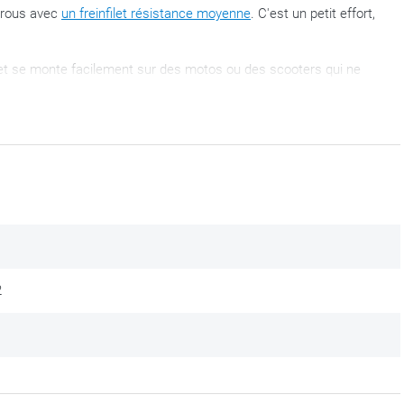
écrous avec
un freinfilet résistance moyenne
. C'est un petit effort,
 et se monte facilement sur des motos ou des scooters qui ne
points de fixation sont limités. Vous pouvez retrouver les
e.
okey
et s’adapte parfaitement sur
les motos
ou scooters.
’à la phase de fermeture, dès que tout se trouve au bon endroit.
 un peu plus pour adapter l’ensemble.
2