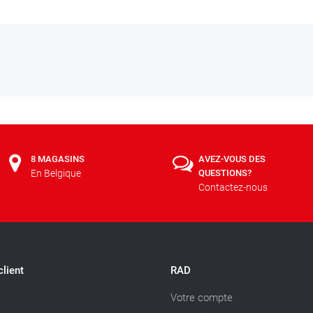
8 MAGASINS
AVEZ-VOUS DES
En Belgique
QUESTIONS?
Contactez-nous
client
RAD
Votre compte