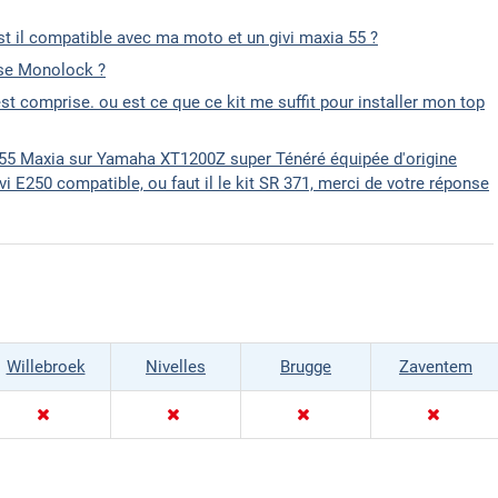
 il compatible avec ma moto et un givi maxia 55 ?
ase Monolock ?
est comprise. ou est ce que ce kit me suffit pour installer mon top
E55 Maxia sur Yamaha XT1200Z super Ténéré équipée d'origine
ivi E250 compatible, ou faut il le kit SR 371, merci de votre réponse
Willebroek
Nivelles
Brugge
Zaventem