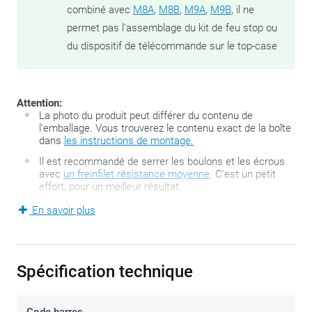
combiné avec
M8A
,
M8B
,
M9A
,
M9B
, il ne
permet pas l'assemblage du kit de feu stop ou
du dispositif de télécommande sur le top-case
Attention:
La photo du produit peut différer du contenu de
l'emballage. Vous trouverez le contenu exact de la boîte
dans
les instructions de montage.
Il est recommandé de serrer les boulons et les écrous
avec
un freinfilet résistance moyenne
. C'est un petit
effort, pour un meilleur résultat.
En savoir plus
La série FZ développée par GIVI est la deuxième génération
de fameux supports de top-cases GIVI Monorack et se
compose de deux bras solides spécifiques pour motos. La
Spécification technique
platine de top-case se commande séparément. Le Monorack
s’adapte parfaitement aux points de fixation existants de la