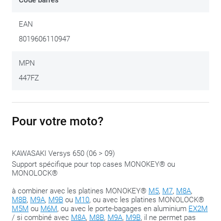
Code barres
moto et permet de monter aussi bien une
valise Monokey
que
valise Monolock
. Ce set ne contient pas de platine de
EAN
top-case. Selon le type de valise souhaitée, la platine
8019606110947
adéquate doit être commandée séparément. Pour les
combiner avec
une valise GIVI Monokey
, il faudra commander
MPN
la platine
XM5
ou
XM7
. Pour les combiner avec une valise
447FZ
GIVI Monolock
, il faudra commander la platine
XM5M
ou
XM6M
.
Pour votre moto?
Nous partageons ce conseil :
serrez les boulons jusqu’à la
phase de fermeture, dès que tout se trouve au bon endroit.
Vous conservez ainsi la possibilité de pouvoir ‘glisser’ un peu
KAWASAKI Versys 650 (06 > 09)
plus pour adapter l’ensemble.
Support spécifique pour top cases MONOKEY® ou
MONOLOCK®
à combiner avec les platines MONOKEY®
M5
,
M7
,
M8A
,
M8B
,
M9A
,
M9B
ou
M10
, ou avec les platines MONOLOCK®
M5M
ou
M6M
, ou avec le porte-bagages en aluminium
EX2M
/ si combiné avec
M8A
,
M8B
,
M9A
,
M9B
, il ne permet pas