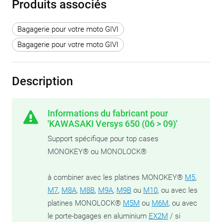
Produits associés
Bagagerie pour votre moto GIVI
Bagagerie pour votre moto GIVI
Description
Informations du fabricant pour
'KAWASAKI Versys 650 (06 > 09)'
Support spécifique pour top cases
MONOKEY® ou MONOLOCK®
à combiner avec les platines MONOKEY®
M5
,
M7
,
M8A
,
M8B
,
M9A
,
M9B
ou
M10
, ou avec les
platines MONOLOCK®
M5M
ou
M6M
, ou avec
le porte-bagages en aluminium
EX2M
/ si