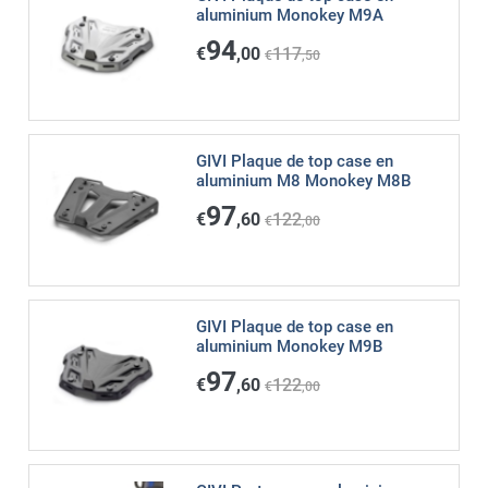
aluminium Monokey M9A
94
€
,00
117
€
,50
GIVI Plaque de top case en
aluminium M8 Monokey M8B
97
€
,60
122
€
,00
GIVI Plaque de top case en
aluminium Monokey M9B
97
€
,60
122
€
,00