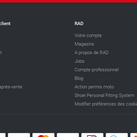
client
RAD
Votre compte
Magasins
t
A propos de RAD
Jobs
Compte professionnel
Blog
après-vente
Action permis moto
Shoei Personal Fitting System
Modifier préférences des cook