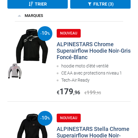
TRIER
FILTRE (3)
MARQUES
10
NOUVEAU
-
%
ALPINESTARS Chrome
Superairflow Hoodie Noir-Gris
Foncé-Blanc
hoodie moto d’été ventilé
CE AA avec protections niveau 1
Tech‑Air Ready
179
199
€
,96
€
,95
10
NOUVEAU
-
%
ALPINESTARS Stella Chrome
Superairflow Hoodie Noir-