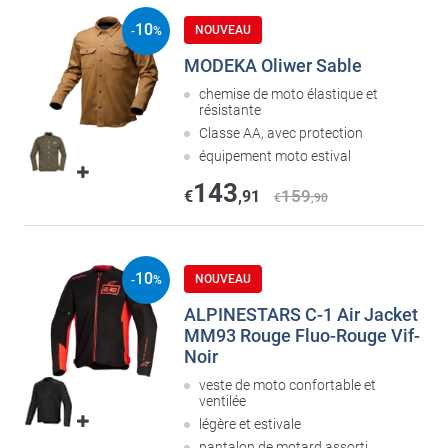
10
NOUVEAU
-
%
MODEKA Oliwer Sable
chemise de moto élastique et
résistante
Classe AA, avec protection
équipement moto estival
143
159
€
,91
€
,90
10
NOUVEAU
-
%
ALPINESTARS C-1 Air Jacket
MM93 Rouge Fluo-Rouge Vif-
Noir
veste de moto confortable et
ventilée
légère et estivale
pantalon de motard assorti