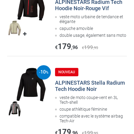
ALPINESTARS Radium Tech
Hoodie Noir-Rouge Vif
veste moto urbaine de tendance et
élégante
capuche amovible
double usage, également sans moto
179
199
€
,96
€
,95
10
NOUVEAU
-
%
ALPINESTARS Stella Radium
Tech Hoodie Noir
veste de moto coupe-vent en 3L
Tech-shell
coupe athlétique féminine
compatible avec le système airbag
Tech-Air
179
199
€
,96
€
,95