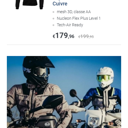
Cuivre
mesh 3D, classe AA
Nucleon Flex Plus Level 1
Tech-Air Ready
179
199
€
,96
€
,95