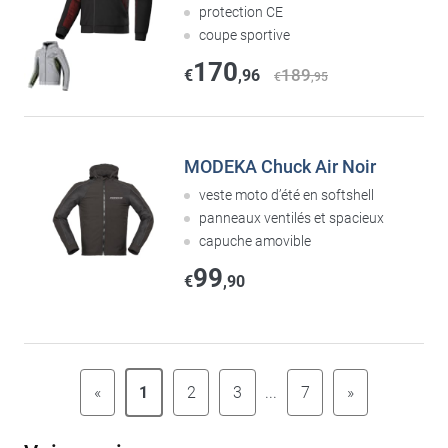
protection CE
coupe sportive
170
189
€
,96
€
,95
MODEKA Chuck Air Noir
veste moto d’été en softshell
panneaux ventilés et spacieux
capuche amovible
99
€
,90
«
1
2
3
...
7
»