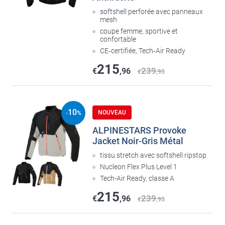
softshell perforée avec panneaux
mesh
coupe femme, sportive et
confortable
CE‑certifiée, Tech‑Air Ready
215
239
€
,96
€
,95
10
NOUVEAU
-
%
ALPINESTARS Provoke
Jacket Noir-Gris Métal
tissu stretch avec softshell ripstop
Nucleon Flex Plus Level 1
Tech-Air Ready, classe A
215
239
€
,96
€
,95