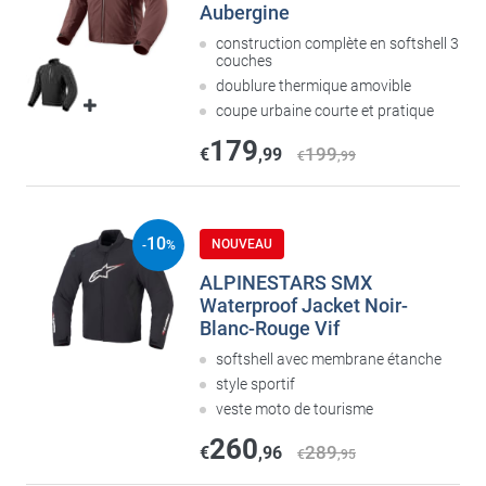
Aubergine
construction complète en softshell 3
couches
doublure thermique amovible
coupe urbaine courte et pratique
179
199
€
,99
€
,99
10
NOUVEAU
-
%
ALPINESTARS SMX
Waterproof Jacket Noir-
Blanc-Rouge Vif
softshell avec membrane étanche
style sportif
veste moto de tourisme
260
289
€
,96
€
,95