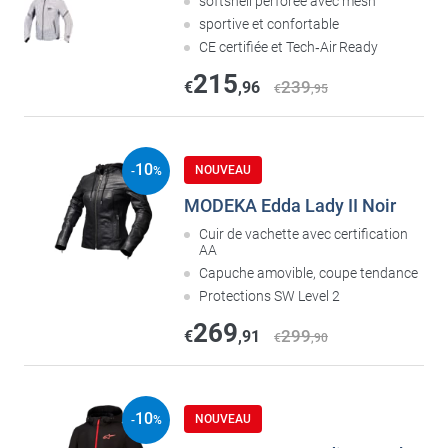
softshell perforée avec mesh
sportive et confortable
CE certifiée et Tech‑Air Ready
215
239
€
,96
€
,95
10
NOUVEAU
-
%
MODEKA Edda Lady II Noir
Cuir de vachette avec certification
AA
Capuche amovible, coupe tendance
Protections SW Level 2
269
299
€
,91
€
,90
10
NOUVEAU
-
%