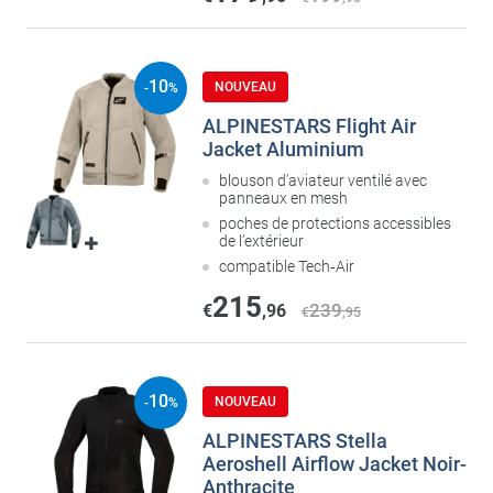
10
NOUVEAU
-
%
ALPINESTARS Flight Air
Jacket Aluminium
blouson d'aviateur ventilé avec
panneaux en mesh
poches de protections accessibles
de l’extérieur
compatible Tech‑Air
215
239
€
,96
€
,95
10
NOUVEAU
-
%
ALPINESTARS Stella
Aeroshell Airflow Jacket Noir-
Anthracite