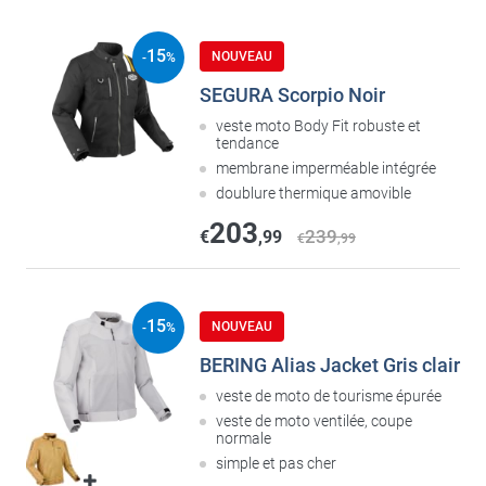
15
NOUVEAU
-
%
SEGURA Scorpio Noir
veste moto Body Fit robuste et
tendance
membrane imperméable intégrée
doublure thermique amovible
203
239
€
,99
€
,99
15
NOUVEAU
-
%
BERING Alias Jacket Gris clair
veste de moto de tourisme épurée
veste de moto ventilée, coupe
normale
simple et pas cher