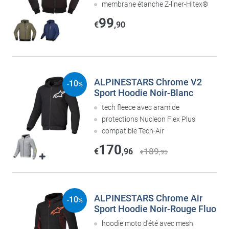
membrane étanche Z-liner-Hitex®
99
€
,90
ALPINESTARS Chrome V2
10
-
%
Sport Hoodie Noir-Blanc
tech fleece avec aramide
protections Nucleon Flex Plus
compatible Tech-Air
170
189
€
,96
€
,95
ALPINESTARS Chrome Air
10
-
%
Sport Hoodie Noir-Rouge Fluo
hoodie moto d'été avec mesh