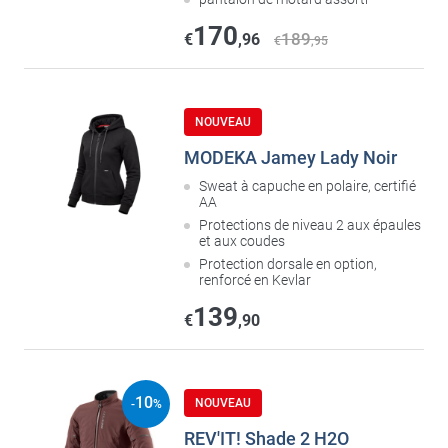
170
189
€
,96
€
,95
NOUVEAU
MODEKA Jamey Lady Noir
Sweat à capuche en polaire, certifié
AA
Protections de niveau 2 aux épaules
et aux coudes
Protection dorsale en option,
renforcé en Kevlar
139
€
,90
10
NOUVEAU
-
%
REV'IT! Shade 2 H2O