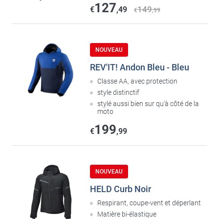
127
149
€
,49
€
,99
NOUVEAU
REV'IT! Andon Bleu - Bleu
Classe AA, avec protection
style distinctif
stylé aussi bien sur qu'à côté de la
moto
199
€
,99
NOUVEAU
HELD Curb Noir
Respirant, coupe-vent et déperlant
Matière bi-élastique