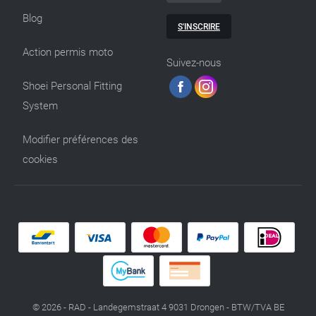
Blog
S'INSCRIRE
Action permis moto
Suivez-nous
Shoei Personal Fitting
System
Modifier préférences des
cookies
© 2026 - RAD - Landegemstraat 4 9031 Drongen - BTW/TVA BE