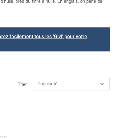
huile, près du filtre à huile. En anglais, on parle de
ez facilement tous les 'Givi' pour votre
Trier