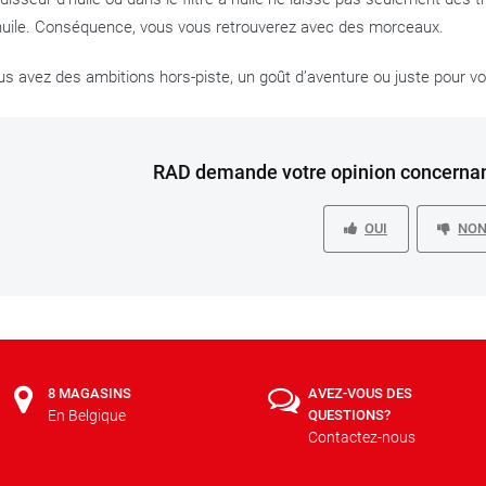
huile. Conséquence, vous vous retrouverez avec des morceaux.
us avez des ambitions hors-piste, un goût d’aventure ou juste pour v
RAD demande votre opinion concernant
OUI
NO
8 MAGASINS
AVEZ-VOUS DES
En Belgique
QUESTIONS?
Contactez-nous