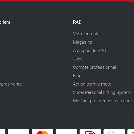
client
RAD
Votre compte
Magasins
t
A propos de RAD
Jobs
Compte professionnel
Blog
après-vente
Action permis moto
Shoei Personal Fitting System
Modifier préférences des cook