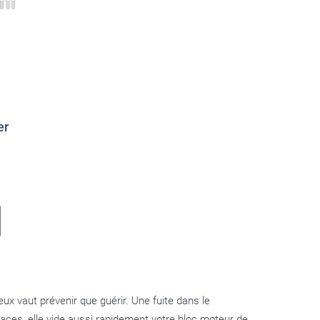
er
ux vaut prévenir que guérir. Une fuite dans le
traces, elle vide aussi rapidement votre bloc moteur de