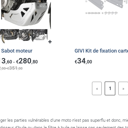
I Sabot moteur
GIVI Kit de fixation cart
13
280
34
,60
€
,80
€
,00
-
2
351
-
,00
€
,00
«
1
»
ger les parties vulnérables d’une moto n’est pas superflu et donc, mie
idisseur d’huile ou dans le filtre à huile ne laisse pas seulement des 