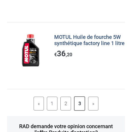
MOTUL Huile de fourche 5W
synthétique factory line 1 litre
36
€
,20
«
1
2
3
»
RAD demande votre opinion concernant