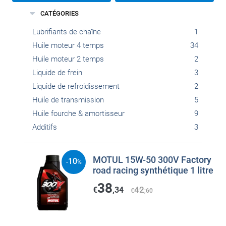
CATÉGORIES
Lubrifiants de chaîne
1
Huile moteur 4 temps
34
Huile moteur 2 temps
2
Liquide de frein
3
Liquide de refroidissement
2
Huile de transmission
5
Huile fourche & amortisseur
9
Additifs
3
MOTUL 15W-50 300V Factory
10
-
%
road racing synthétique 1 litre
38
42
€
,34
€
,60