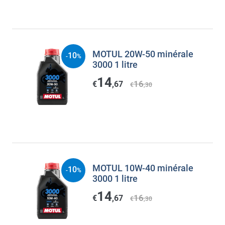
MOTUL 20W-50 minérale
10
-
%
3000 1 litre
14
16
€
,67
€
,30
MOTUL 10W-40 minérale
10
-
%
3000 1 litre
14
16
€
,67
€
,30