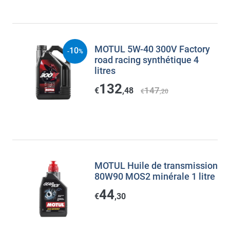
MOTUL 5W-40 300V Factory
10
-
%
road racing synthétique 4
litres
132
147
€
,48
€
,20
MOTUL Huile de transmission
80W90 MOS2 minérale 1 litre
44
€
,30