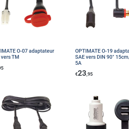
IMATE O-07 adaptateur
OPTIMATE O-19 adapta
 vers TM
SAE vers DIN 90° 15cm
5A
95
23
€
,95