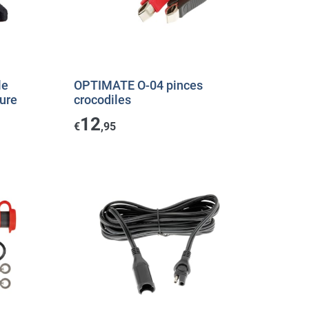
le
OPTIMATE O-04 pinces
ture
crocodiles
12
€
,95