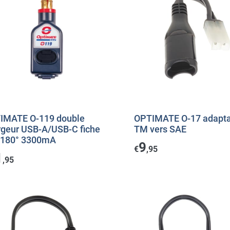
IMATE O-119 double
OPTIMATE O-17 adapta
rgeur USB-A/USB-C fiche
TM vers SAE
 180° 3300mA
9
€
,95
1
,95