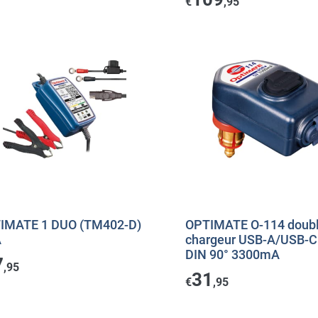
€
,95
IMATE 1 DUO (TM402-D)
OPTIMATE O-114 doub
A
chargeur USB-A/USB-C 
DIN 90° 3300mA
7
,95
31
€
,95