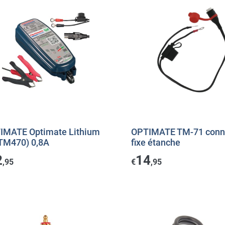
IMATE Optimate Lithium
OPTIMATE TM-71 conn
(TM470) 0,8A
fixe étanche
2
14
,95
€
,95