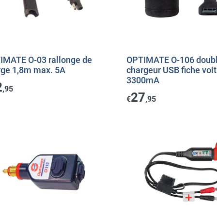
IMATE O-03 rallonge de
OPTIMATE O-106 doub
rge 1,8m max. 5A
chargeur USB fiche voi
3300mA
2
,95
27
€
,95