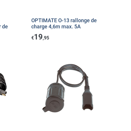
e
OPTIMATE O-13 rallonge de
r de
charge 4,6m max. 5A
19
€
,95