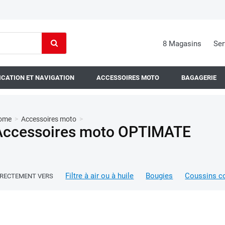
8 Magasins
Ser
CATION ET NAVIGATION
ACCESSOIRES MOTO
BAGAGERIE
ome
>
Accessoires moto
>
Accessoires moto OPTIMATE
Filtre à air ou à huile
Bougies
Coussins c
IRECTEMENT VERS