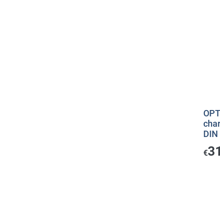
OPT
cha
DIN
3
€