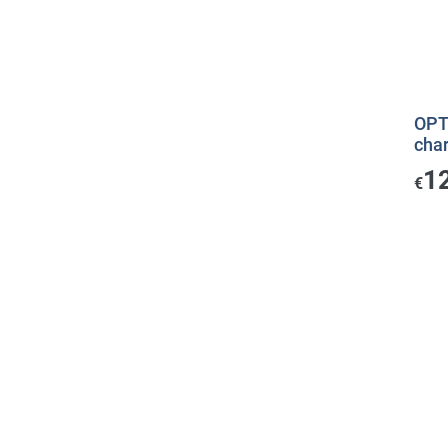
OPT
cha
1
€