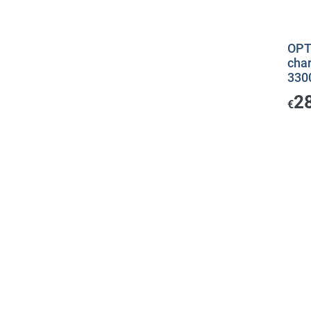
OPT
cha
33
2
€