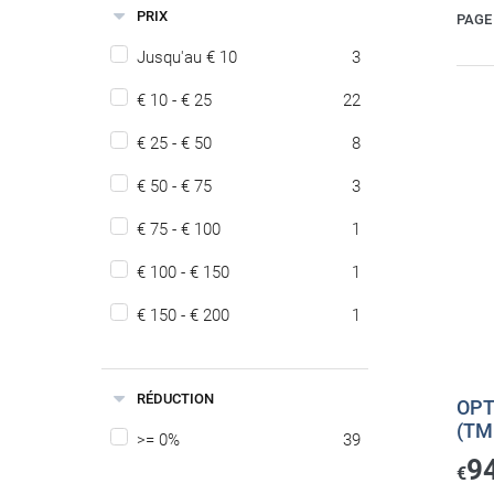
PRIX
PAGE 
Jusqu'au € 10
3
€ 10 - € 25
22
€ 25 - € 50
8
€ 50 - € 75
3
€ 75 - € 100
1
€ 100 - € 150
1
€ 150 - € 200
1
RÉDUCTION
OPT
(TM
>= 0%
39
9
€