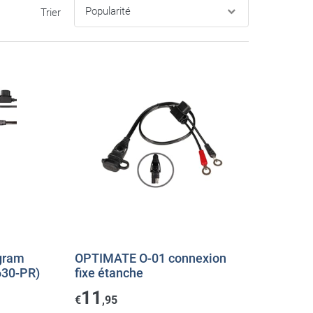
Trier
gram
OPTIMATE O-01 connexion
630-PR)
fixe étanche
11
€
,95