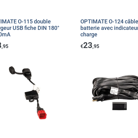
IMATE O-115 double
OPTIMATE O-124 câbl
rgeur USB fiche DIN 180°
batterie avec indicateu
00mA
charge
8
23
,95
€
,95