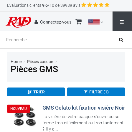
Evaluations clients
9,6
/10 de 39989 avis
Connectez-vous
Home
>
Pièces casque
>
Pièces GMS
TRIER
FILTRE (1)
GMS Gelato kit fixation visière Noir
NOUVEAU
La visière de votre casque s’ouvre ou se
ferme trop difficilement ou trop facilement
? Il y a...