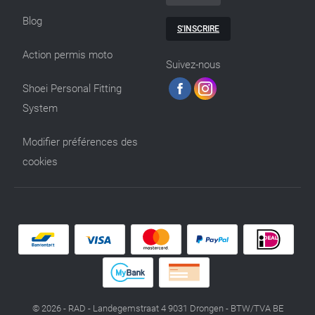
Blog
S'INSCRIRE
Action permis moto
Suivez-nous
Shoei Personal Fitting
System
Modifier préférences des
cookies
© 2026 - RAD - Landegemstraat 4 9031 Drongen - BTW/TVA BE