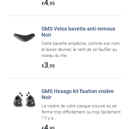
4
€
,95
GMS Velox bavette anti-remous
Noir
Cette bavette empêche, comme son nom
le laisse deviner, le vent de se faufiler au
niveau du me...
3
€
,95
GMS Hexago kit fixation visière
Noir
La visière de votre casque s’ouvre ou se
ferme trop difficilement ou trop facilement
? Il y a...
4
€
,95