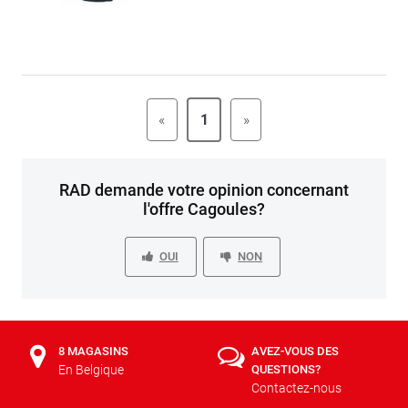
«
1
»
RAD demande votre opinion concernant
l'offre Cagoules?
OUI
NON
8 MAGASINS
AVEZ-VOUS DES
En Belgique
QUESTIONS?
Contactez-nous