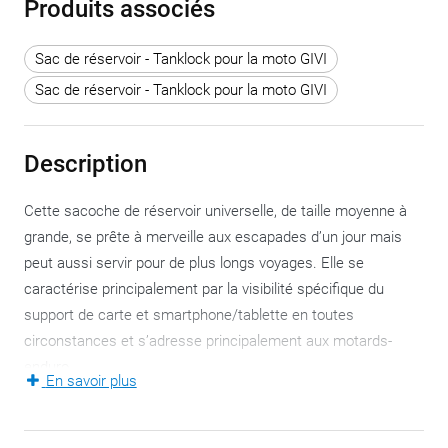
Produits associés
Sac de réservoir - Tanklock pour la moto GIVI
Sac de réservoir - Tanklock pour la moto GIVI
Description
Cette sacoche de réservoir universelle, de taille moyenne à
grande, se prête à merveille aux escapades d’un jour mais
peut aussi servir pour de plus longs voyages. Elle se
caractérise principalement par la visibilité spécifique du
support de carte et smartphone/tablette en toutes
circonstances et s’adresse principalement aux motards-
enduro.
En savoir plus
L’XStream, d’une capacité de 17 à 20 litres, ne peut être
montée que sur un système de fixation tanklock, en forme
d’anneau. Vous trouverez
ici
le système de fixation adéquat à