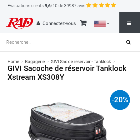
Evaluations clients
9,6
/10 de 39987 avis
Connectez-vous
Home
>
Bagagerie
>
GIVI Sac de réservoir - Tanklock
>
GIVI Sacoche de réservoir Tanklock
Xstream XS308Y
-
20
%