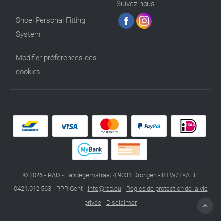
Suivez-nous
Shoei Personal Fitting
System
Modifier préférences des
cookies
© 2026 - RAD - Landegemstraat 4 9031 Drongen - BTW/TVA BE
0421.012.563 - RPR Gent -
info@rad.eu
-
Règles de protection de la vie
privée
-
Disclaimer