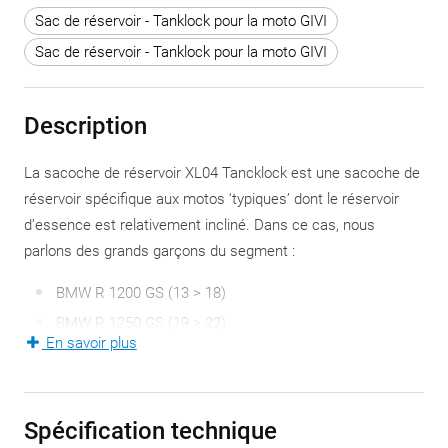
Sac de réservoir - Tanklock pour la moto GIVI
Sac de réservoir - Tanklock pour la moto GIVI
Description
La sacoche de réservoir XL04 Tancklock est une sacoche de
réservoir spécifique aux motos ‘typiques’ dont le réservoir
d’essence est relativement incliné. Dans ce cas, nous
parlons des grands garçons du segment :
BMW R 1200 GS (13 > 18)
BMW R 1250 GS (19 > 22)
En savoir plus
BMW R 1200 GS Adventure (14 > 18)
BMW R 1250 GS Adventure (19 > 22)
BMW R 1300 GS (23-24)
Spécification technique
KTM 1290 Adventure S et R (20 > 22).