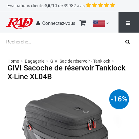
Evaluations clients
9,6
/10 de 39982 avis
Connectez-vous
Home
>
Bagagerie
>
GIVI Sac de réservoir - Tanklock
>
GIVI Sacoche de réservoir Tanklock
X-Line XL04B
-
16
%