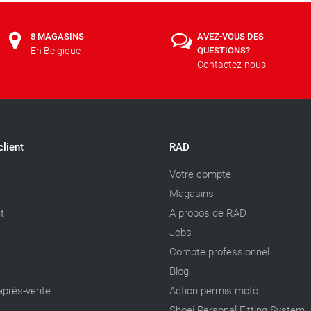
8 MAGASINS
AVEZ-VOUS DES
En Belgique
QUESTIONS?
Contactez-nous
client
RAD
Votre compte
Magasins
t
A propos de RAD
Jobs
Compte professionnel
Blog
après-vente
Action permis moto
Shoei Personal Fitting System