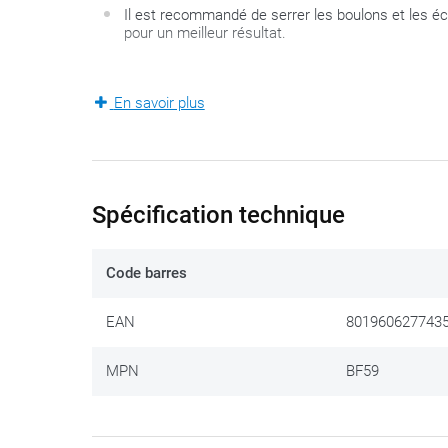
Il est recommandé de serrer les boulons et les 
pour un meilleur résultat.
Celui qui veut utiliser une sacoche de réservoir a le c
En savoir plus
consistent en sangles ou aimants mais le système innov
tout autant de possibilités. Quand vous aurez monté (un
toutes les sacoches de réservoirs Tanklock de Givi s’
montage permet de monter spécifiquement ces sacoch
Spécification technique
L’anneau de fixation en plastique
ZT480F-2R
est livré 
Code barres
EAN
801960627743
MPN
BF59