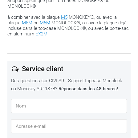
Support spécifique pour top cases MONOKEY® ou
MONOLOCK®
Nous partageons ce conseil :
serrez les boulons jusqu’à la
phase de fermeture, dès que tout se trouve au bon endroit.
à combiner avec la plaque
M5
MONOKEY®, ou avec la
plaque
M5M
ou
M6M
MONOLOCK®, ou avec la plaque déjà
Vous conservez ainsi la possibilité de pouvoir ‘glisser’ un peu
incluse dans le top-case MONOLOCK®, ou avec le porte-sac
plus pour adapter l’ensemble.
en aluminium
EX2M
Service client
Des questions sur GIVI SR - Support topcase Monolock
ou Monokey SR1187B?
Réponse dans les 48 heures!