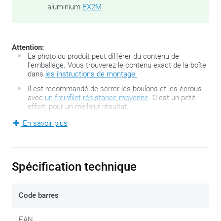
aluminium
EX2M
Attention:
La photo du produit peut différer du contenu de
l'emballage. Vous trouverez le contenu exact de la boîte
dans
les instructions de montage.
Il est recommandé de serrer les boulons et les écrous
avec
un freinfilet résistance moyenne
. C'est un petit
effort, pour un meilleur résultat.
En savoir plus
Les motos et scooters qui ne possèdent pas de porte-
bagages d’origine ont la possibilité, s’ils disposent d’un
minimum de points de fixation, d’ajouter divers bagages. Plus
Spécification technique
encore, la gamme SR de GIVI propose toute une série
d’options.
Code barres
Deux bras, une base et un peu de matériel de fixation, dans
EAN