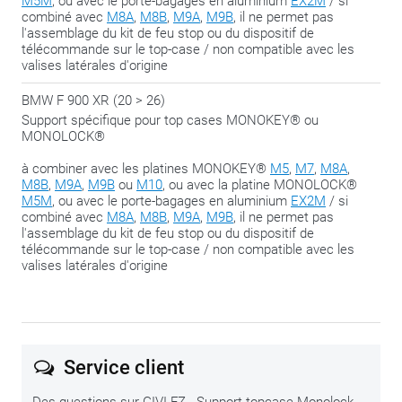
M5M
, ou avec le porte-bagages en aluminium
EX2M
/ si
combiné avec
M8A
,
M8B
,
M9A
,
M9B
, il ne permet pas
l'assemblage du kit de feu stop ou du dispositif de
télécommande sur le top-case / non compatible avec les
valises latérales d'origine
BMW F 900 XR (20 > 26)
Support spécifique pour top cases MONOKEY® ou
MONOLOCK®
à combiner avec les platines MONOKEY®
M5
,
M7
,
M8A
,
M8B
,
M9A
,
M9B
ou
M10
, ou avec la platine MONOLOCK®
M5M
, ou avec le porte-bagages en aluminium
EX2M
/ si
combiné avec
M8A
,
M8B
,
M9A
,
M9B
, il ne permet pas
l'assemblage du kit de feu stop ou du dispositif de
télécommande sur le top-case / non compatible avec les
valises latérales d'origine
Service client