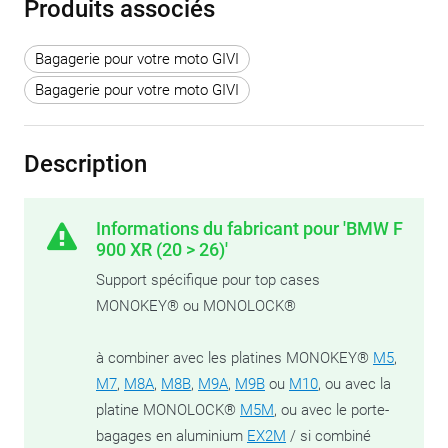
Produits associés
Bagagerie pour votre moto GIVI
Bagagerie pour votre moto GIVI
Description
Informations du fabricant pour 'BMW F
900 XR (20 > 26)'
Support spécifique pour top cases
MONOKEY® ou MONOLOCK®
à combiner avec les platines MONOKEY®
M5
,
M7
,
M8A
,
M8B
,
M9A
,
M9B
ou
M10
, ou avec la
platine MONOLOCK®
M5M
, ou avec le porte-
bagages en aluminium
EX2M
/ si combiné