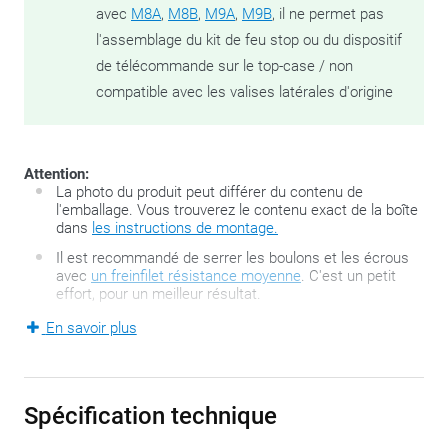
avec
M8A
,
M8B
,
M9A
,
M9B
, il ne permet pas
l'assemblage du kit de feu stop ou du dispositif
de télécommande sur le top-case / non
compatible avec les valises latérales d'origine
Attention:
La photo du produit peut différer du contenu de
l'emballage. Vous trouverez le contenu exact de la boîte
dans
les instructions de montage.
Il est recommandé de serrer les boulons et les écrous
avec
un freinfilet résistance moyenne
. C'est un petit
effort, pour un meilleur résultat.
En savoir plus
La série FZ développée par GIVI est la deuxième génération
de fameux supports de top-cases GIVI Monorack et se
compose de deux bras solides spécifiques pour motos. La
Spécification technique
platine de top-case se commande séparément. Le Monorack