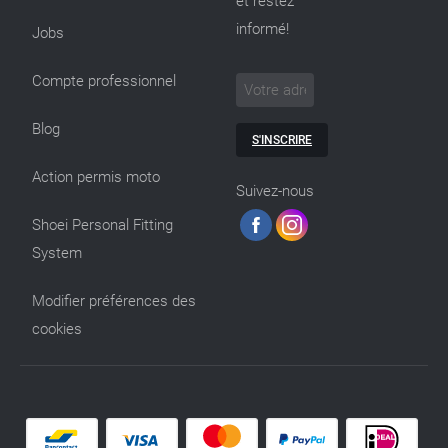
et restez
informé!
Jobs
Compte professionnel
Blog
S'INSCRIRE
Action permis moto
Suivez-nous
Shoei Personal Fitting
System
Modifier préférences des
cookies