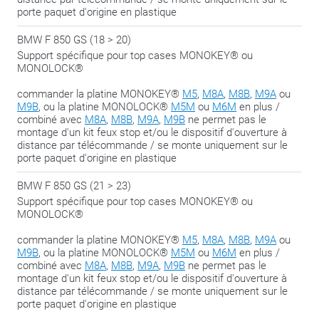
porte paquet d'origine en plastique
BMW F 850 GS (18 > 20)
Support spécifique pour top cases MONOKEY® ou
MONOLOCK®
commander la platine MONOKEY®
M5
,
M8A
,
M8B
,
M9A
ou
M9B
, ou la platine MONOLOCK®
M5M
ou
M6M
en plus /
combiné avec
M8A
,
M8B
,
M9A
,
M9B
ne permet pas le
montage d'un kit feux stop et/ou le dispositif d'ouverture à
distance par télécommande / se monte uniquement sur le
porte paquet d'origine en plastique
BMW F 850 GS (21 > 23)
Support spécifique pour top cases MONOKEY® ou
MONOLOCK®
commander la platine MONOKEY®
M5
,
M8A
,
M8B
,
M9A
ou
M9B
, ou la platine MONOLOCK®
M5M
ou
M6M
en plus /
combiné avec
M8A
,
M8B
,
M9A
,
M9B
ne permet pas le
montage d'un kit feux stop et/ou le dispositif d'ouverture à
distance par télécommande / se monte uniquement sur le
porte paquet d'origine en plastique