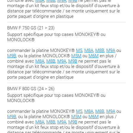
combiné avec
M8A
,
M8B
,
M9A
,
M9B
ne permet pas le
Pour les motards qui aiment le changement donc, ou tout
montage d'un kit feux stop et/ou le dispositif d'ouverture à
simplement parce que vous voulez bénéficier de toutes les
distance par télécommande / se monte uniquement sur le
porte paquet d'origine en plastique
options possibles.
BMW F 750 GS (21 > 23)
Nous partageons ce conseil :
serrez les boulons jusqu’à la
Support spécifique pour top cases MONOKEY® ou
phase de fermeture, dès que tout se trouve au bon endroit.
MONOLOCK®
Vous conservez ainsi la possibilité de pouvoir ‘glisser’ un peu
commander la platine MONOKEY®
M5
,
M8A
,
M8B
,
M9A
ou
plus pour adapter l’ensemble.
M9B
, ou la platine MONOLOCK®
M5M
ou
M6M
en plus /
combiné avec
M8A
,
M8B
,
M9A
,
M9B
ne permet pas le
montage d'un kit feux stop et/ou le dispositif d'ouverture à
distance par télécommande / se monte uniquement sur le
porte paquet d'origine en plastique
BMW F 800 GS (24 > 26)
Support spécifique pour top cases MONOKEY® ou
MONOLOCK®
commander la platine MONOKEY®
M5
,
M8A
,
M8B
,
M9A
ou
M9B
, ou la platine MONOLOCK®
M5M
ou
M6M
en plus /
combiné avec
M8A
,
M8B
,
M9A
,
M9B
ne permet pas le
montage d'un kit feux stop et/ou le dispositif d'ouverture à
distance par télécommande / se monte uniquement sur le