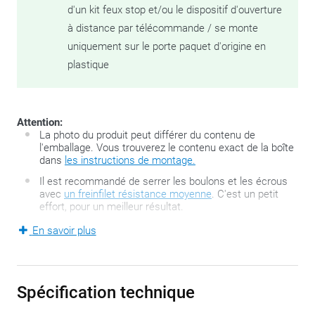
d'un kit feux stop et/ou le dispositif d'ouverture
à distance par télécommande / se monte
uniquement sur le porte paquet d'origine en
plastique
Attention:
La photo du produit peut différer du contenu de
l'emballage. Vous trouverez le contenu exact de la boîte
dans
les instructions de montage.
Il est recommandé de serrer les boulons et les écrous
avec
un freinfilet résistance moyenne
. C'est un petit
effort, pour un meilleur résultat.
En savoir plus
Les motos et scooters qui ne possèdent pas de porte-
bagages d’origine ont la possibilité, s’ils disposent d’un
minimum de points de fixation, d’ajouter divers bagages. Plus
Spécification technique
encore, la gamme SR de GIVI propose toute une série