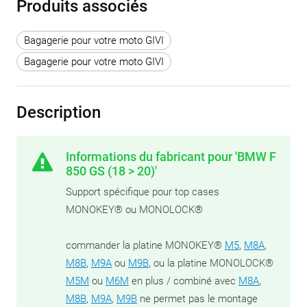
Produits associés
Bagagerie pour votre moto GIVI
Bagagerie pour votre moto GIVI
Description
Informations du fabricant pour 'BMW F
850 GS (18 > 20)'
Support spécifique pour top cases
MONOKEY® ou MONOLOCK®
commander la platine MONOKEY®
M5
,
M8A
,
M8B
,
M9A
ou
M9B
, ou la platine MONOLOCK®
M5M
ou
M6M
en plus / combiné avec
M8A
,
M8B
,
M9A
,
M9B
ne permet pas le montage