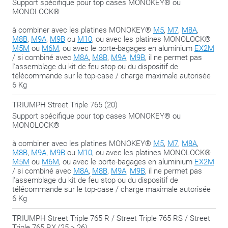
Support spécifique pour top cases MONOKEY® ou
MONOLOCK®
à combiner avec les platines MONOKEY®
M5
,
M7
,
M8A
,
M8B
,
M9A
,
M9B
ou
M10
, ou avec les platines MONOLOCK®
M5M
ou
M6M
, ou avec le porte-bagages en aluminium
EX2M
/ si combiné avec
M8A
,
M8B
,
M9A
,
M9B
, il ne permet pas
l'assemblage du kit de feu stop ou du dispositif de
télécommande sur le top-case / charge maximale autorisée
6 Kg
TRIUMPH Street Triple 765 (20)
Support spécifique pour top cases MONOKEY® ou
MONOLOCK®
à combiner avec les platines MONOKEY®
M5
,
M7
,
M8A
,
M8B
,
M9A
,
M9B
ou
M10
, ou avec les platines MONOLOCK®
M5M
ou
M6M
, ou avec le porte-bagages en aluminium
EX2M
/ si combiné avec
M8A
,
M8B
,
M9A
,
M9B
, il ne permet pas
l'assemblage du kit de feu stop ou du dispositif de
télécommande sur le top-case / charge maximale autorisée
6 Kg
TRIUMPH Street Triple 765 R / Street Triple 765 RS / Street
Triple 765 RX (25 > 26)