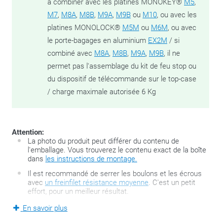
à combiner avec les platines MONOKEY®
M5
,
M7
,
M8A
,
M8B
,
M9A
,
M9B
ou
M10
, ou avec les
platines MONOLOCK®
M5M
ou
M6M
, ou avec
le porte-bagages en aluminium
EX2M
/ si
combiné avec
M8A
,
M8B
,
M9A
,
M9B
, il ne
permet pas l'assemblage du kit de feu stop ou
du dispositif de télécommande sur le top-case
/ charge maximale autorisée 6 Kg
Attention:
La photo du produit peut différer du contenu de
l'emballage. Vous trouverez le contenu exact de la boîte
dans
les instructions de montage.
Il est recommandé de serrer les boulons et les écrous
avec
un freinfilet résistance moyenne
. C'est un petit
effort, pour un meilleur résultat.
En savoir plus