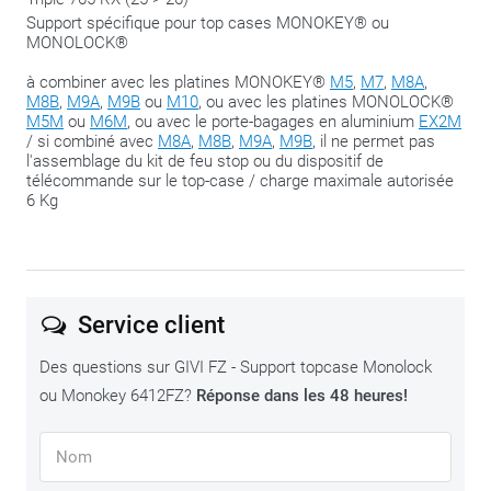
Support spécifique pour top cases MONOKEY® ou
MONOLOCK®
à combiner avec les platines MONOKEY®
M5
,
M7
,
M8A
,
M8B
,
M9A
,
M9B
ou
M10
, ou avec les platines MONOLOCK®
M5M
ou
M6M
, ou avec le porte-bagages en aluminium
EX2M
/ si combiné avec
M8A
,
M8B
,
M9A
,
M9B
, il ne permet pas
l'assemblage du kit de feu stop ou du dispositif de
télécommande sur le top-case / charge maximale autorisée
6 Kg
Service client
Des questions sur GIVI FZ - Support topcase Monolock
ou Monokey 6412FZ?
Réponse dans les 48 heures!