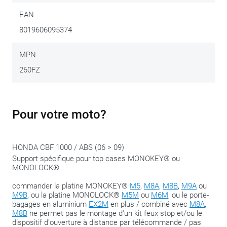
que
valise Monolock
. Ce set ne contient pas de platine de
EAN
top-case. Selon le type de valise souhaitée, la platine
8019606095374
adéquate doit être commandée séparément. Pour les
combiner avec
une valise GIVI Monokey
, il faudra commander
MPN
la platine
XM5
ou
XM7
. Pour les combiner avec une valise
260FZ
GIVI Monolock
, il faudra commander la platine
XM5M
ou
XM6M
.
Pour votre moto?
Nous partageons ce conseil :
serrez les boulons jusqu’à la
phase de fermeture, dès que tout se trouve au bon endroit.
Vous conservez ainsi la possibilité de pouvoir ‘glisser’ un peu
HONDA CBF 1000 / ABS (06 > 09)
plus pour adapter l’ensemble.
Support spécifique pour top cases MONOKEY® ou
MONOLOCK®
commander la platine MONOKEY®
M5
,
M8A
,
M8B
,
M9A
ou
M9B
, ou la platine MONOLOCK®
M5M
ou
M6M
, ou le porte-
bagages en aluminium
EX2M
en plus / combiné avec
M8A
,
M8B
ne permet pas le montage d'un kit feux stop et/ou le
dispositif d'ouverture à distance par télécommande / pas