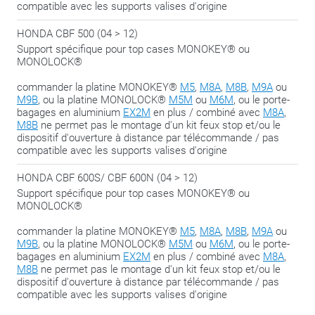
compatible avec les supports valises d'origine
HONDA CBF 500 (04 > 12)
Support spécifique pour top cases MONOKEY® ou
MONOLOCK®
commander la platine MONOKEY®
M5
,
M8A
,
M8B
,
M9A
ou
M9B
, ou la platine MONOLOCK®
M5M
ou
M6M
, ou le porte-
bagages en aluminium
EX2M
en plus / combiné avec
M8A
,
M8B
ne permet pas le montage d'un kit feux stop et/ou le
dispositif d'ouverture à distance par télécommande / pas
compatible avec les supports valises d'origine
HONDA CBF 600S/ CBF 600N (04 > 12)
Support spécifique pour top cases MONOKEY® ou
MONOLOCK®
commander la platine MONOKEY®
M5
,
M8A
,
M8B
,
M9A
ou
M9B
, ou la platine MONOLOCK®
M5M
ou
M6M
, ou le porte-
bagages en aluminium
EX2M
en plus / combiné avec
M8A
,
M8B
ne permet pas le montage d'un kit feux stop et/ou le
dispositif d'ouverture à distance par télécommande / pas
compatible avec les supports valises d'origine