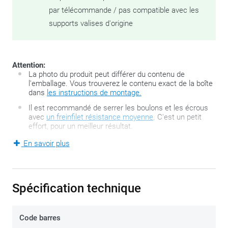
par télécommande / pas compatible avec les
supports valises d'origine
Attention:
La photo du produit peut différer du contenu de
l'emballage. Vous trouverez le contenu exact de la boîte
dans
les instructions de montage.
Il est recommandé de serrer les boulons et les écrous
avec
un freinfilet résistance moyenne
. C'est un petit
effort, pour un meilleur résultat.
En savoir plus
La série FZ développée par GIVI est la deuxième génération
de fameux supports de top-cases GIVI Monorack et se
compose de deux bras solides spécifiques pour motos. La
Spécification technique
platine de top-case se commande séparément. Le Monorack
s’adapte parfaitement aux points de fixation existants de la
Code barres
moto et permet de monter aussi bien une
valise Monokey