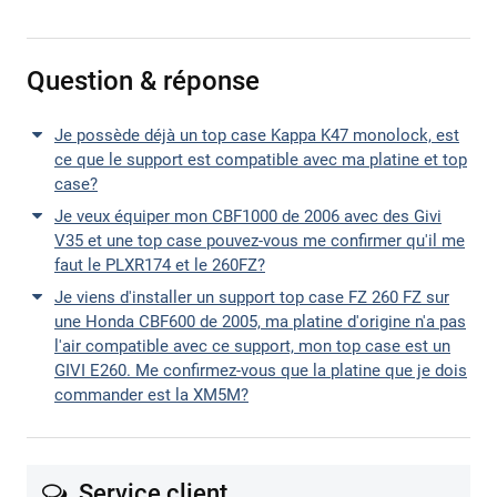
Question & réponse
Je possède déjà un top case Kappa K47 monolock, est
ce que le support est compatible avec ma platine et top
case?
Je veux équiper mon CBF1000 de 2006 avec des Givi
V35 et une top case pouvez-vous me confirmer qu'il me
faut le PLXR174 et le 260FZ?
Je viens d'installer un support top case FZ 260 FZ sur
une Honda CBF600 de 2005, ma platine d'origine n'a pas
l'air compatible avec ce support, mon top case est un
GIVI E260. Me confirmez-vous que la platine que je dois
commander est la XM5M?
Service client