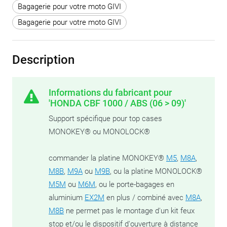
Bagagerie pour votre moto GIVI
Bagagerie pour votre moto GIVI
Description
Informations du fabricant pour
'HONDA CBF 1000 / ABS (06 > 09)'
Support spécifique pour top cases
MONOKEY® ou MONOLOCK®
commander la platine MONOKEY®
M5
,
M8A
,
M8B
,
M9A
ou
M9B
, ou la platine MONOLOCK®
M5M
ou
M6M
, ou le porte-bagages en
aluminium
EX2M
en plus / combiné avec
M8A
,
M8B
ne permet pas le montage d'un kit feux
stop et/ou le dispositif d'ouverture à distance