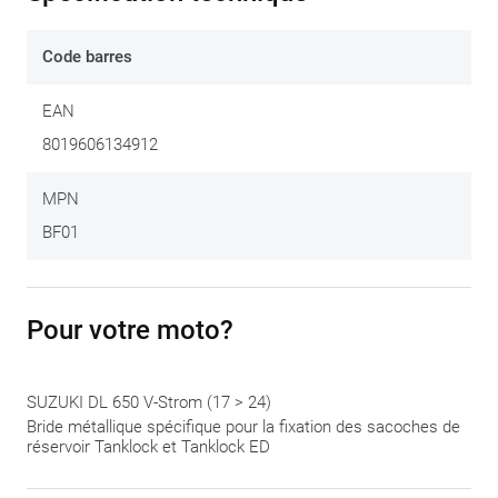
système innovateur et surtout très pratique est le concept
Tanklock, qui offre tout autant de possibilités. Quand vous
Code barres
aurez monté (une seule fois) cet anneau de fixation sur le
bouchon de réservoir, toutes les sacoches de réservoirs
EAN
Tanklock de Givi s’adapteront rapidement et aisément sur
8019606134912
votre moto. Ce set de montage permet de monter
spécifiquement ces sacoches de réservoir Tanklock et
MPN
s’adapte parfaitement
ces motos
. L’anneau de fixation en
BF01
plastique
ZT480F-2R
est livré avec
la sacoche de réservoir
Tanklock
.
Pour votre moto?
SUZUKI DL 650 V-Strom (17 > 24)
Bride métallique spécifique pour la fixation des sacoches de
réservoir Tanklock et Tanklock ED