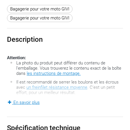
Bagagerie pour votre moto GIVI
Bagagerie pour votre moto GIVI
Description
Attention:
La photo du produit peut différer du contenu de
l'emballage. Vous trouverez le contenu exact de la boîte
dans
les instructions de montage.
Il est recommandé de serrer les boulons et les écrous
avec
un freinfilet résistance moyenne
. C'est un petit
effort, pour un meilleur résultat.
En savoir plus
Celui qui veut utiliser une sacoche de réservoir a le choix
parmi diverses méthodes de fixation. Les systèmes
traditionnels consistent en sangles ou aimants mais le
Spécification technique