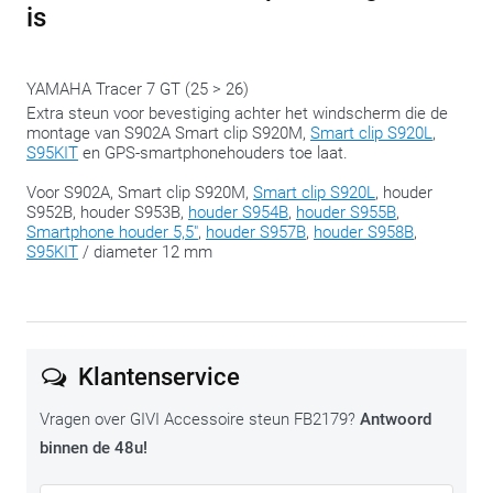
getest in combinatie met eigen GIVI-accessoires,
zoals de
is
S95KIT, S920L, S945B en andere originele GIVI houders
.
Het gebruik van accessoires van andere merken (zoals
YAMAHA Tracer 7 GT (25 > 26)
universele of zwaardere smartphone- of GPS-houders) kan
Extra steun voor bevestiging achter het windscherm die de
montage van S902A Smart clip S920M,
Smart clip S920L
,
leiden tot overbelasting van de steun en sluit elke garantie op
S95KIT
en GPS-smartphonehouders toe laat.
dit product uit.
Voor S902A, Smart clip S920M,
Smart clip S920L
, houder
S952B, houder S953B,
houder S954B
,
houder S955B
,
Smartphone houder 5,5"
,
houder S957B
,
houder S958B
,
S95KIT
/ diameter 12 mm
Klantenservice
Vragen over GIVI Accessoire steun FB2179?
Antwoord
binnen de 48u!