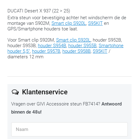
Het gebruik van accessoires van andere merken (zoals
DUCATI Desert X 937 (22 > 25)
universele of zwaardere smartphone- of GPS-houders) kan
Extra steun voor bevestiging achter het windscherm die de
montage van S902M,
Smart clip S920L
,
S95KIT
en
leiden tot overbelasting van de steun en sluit elke garantie op
GPS/Smartphone houders toe laat.
dit product uit.
Voor Smart clip S920M,
Smart clip S920L
, houder S952B,
houder S953B,
houder S954B
,
houder S955B
,
Smartphone
houder 5,5"
,
houder S957B
,
houder S958B
,
S95KIT
/
diameters 12 mm
Klantenservice
Vragen over GIVI Accessoire steun FB7414?
Antwoord
binnen de 48u!