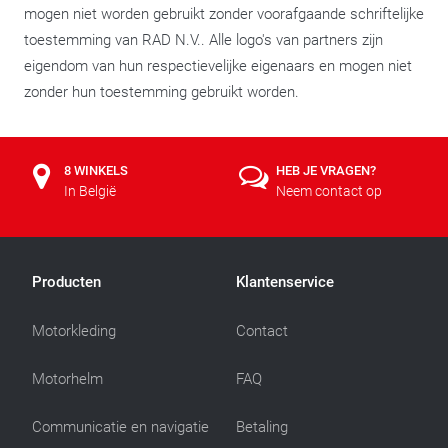
mogen niet worden gebruikt zonder voorafgaande schriftelijke
toestemming van RAD N.V.. Alle logo's van partners zijn
eigendom van hun respectievelijke eigenaars en mogen niet
zonder hun toestemming gebruikt worden.
8 WINKELS
HEB JE VRAGEN?
In België
Neem contact op
Producten
Klantenservice
Motorkleding
Contact
Motorhelm
FAQ
Communicatie en navigatie
Betaling