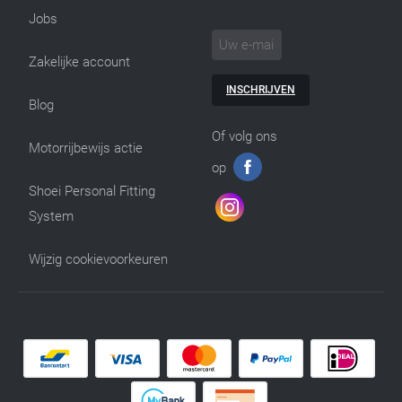
Jobs
Zakelijke account
INSCHRIJVEN
Blog
Of volg ons
Motorrijbewijs actie
op
Shoei Personal Fitting
System
Wijzig cookievoorkeuren