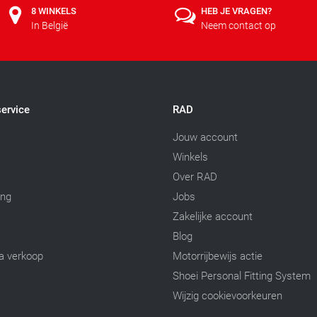
8 WINKELS
HEB JE VRAGEN?
In België
Neem contact op
ervice
RAD
Jouw account
Winkels
Over RAD
ing
Jobs
Zakelijke account
Blog
a verkoop
Motorrijbewijs actie
Shoei Personal Fitting System
Wijzig cookievoorkeuren