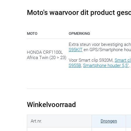
Moto's waarvoor dit product gesc
MOTO
OPMERKING
Extra steun voor bevestiging a
S95KIT
en GPS/Smartphone houde
HONDA CRF1100L
Africa Twin (20 > 23)
Voor Smart clip S920M,
Smart cl
S955B
,
Smartphone houder 5,5"
,
Winkelvoorraad
Art.nr.
Drongen