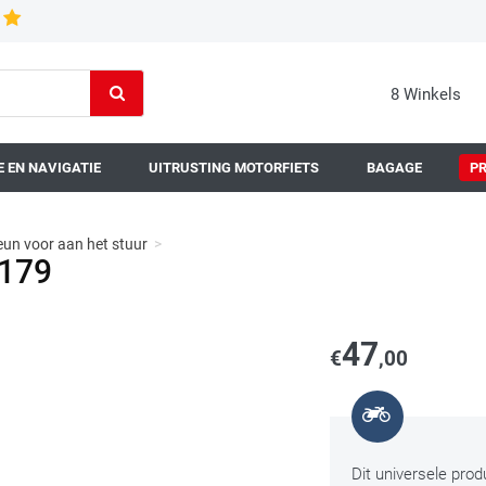
8 Winkels
 EN NAVIGATIE
UITRUSTING MOTORFIETS
BAGAGE
P
eun voor aan het stuur
>
1179
47
€
,00
Dit universele pro