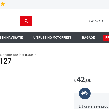
8 Winkels
 EN NAVIGATIE
UITRUSTING MOTORFIETS
BAGAGE
P
eun voor aan het stuur
>
5127
42
€
,00
Dit universele pro