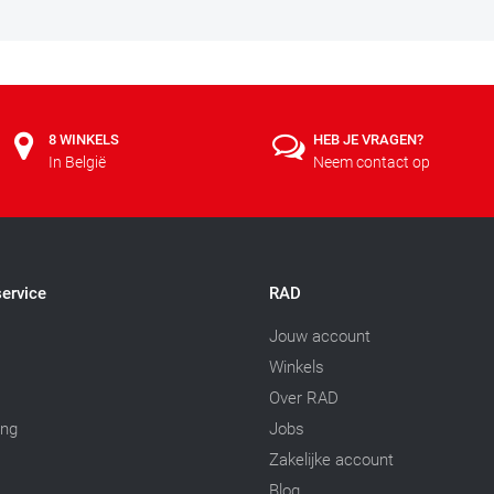
8 WINKELS
HEB JE VRAGEN?
In België
Neem contact op
ervice
RAD
Jouw account
Winkels
Over RAD
ing
Jobs
Zakelijke account
Blog