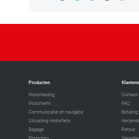
Producten
Klantens
Motorkleding
Contact
Motorhelm
FAQ
Communicatie en navigatie
Betaling
Uitrusting motorfiets
Verzend
Bagage
Retour
Promoties
Garantie