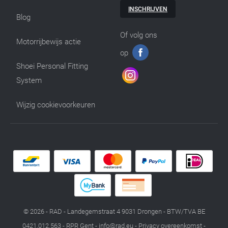
INSCHRIJVEN
Blog
Of volg ons
Motorrijbewijs actie
op
Shoei Personal Fitting
System
Wijzig cookievoorkeuren
© 2026 - RAD - Landegemstraat 4 9031 Drongen - BTW/TVA BE
0421.012.563 - RPR Gent -
info@rad.eu
-
Privacy overeenkomst
-