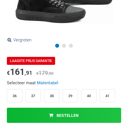
Vergroten
LAAGSTE PRIJS GARANTIE
161
€
,91
179
€
,90
Selecteer maat
Matentabel
36
37
38
39
40
41
BESTELLEN