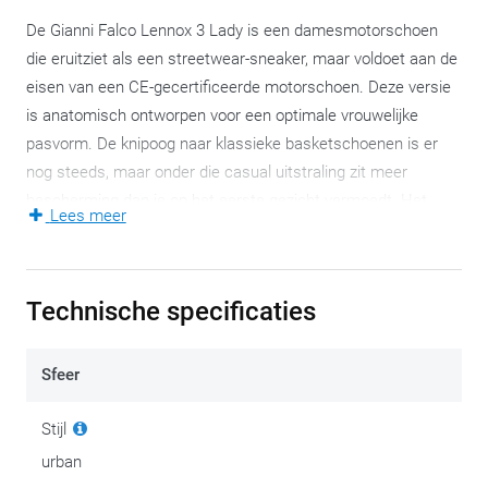
De Gianni Falco Lennox 3 Lady is een damesmotorschoen
die eruitziet als een streetwear-sneaker, maar voldoet aan de
eisen van een CE-gecertificeerde motorschoen. Deze versie
is anatomisch ontworpen voor een optimale vrouwelijke
pasvorm. De knipoog naar klassieke basketschoenen is er
nog steeds, maar onder die casual uitstraling zit meer
bescherming dan je op het eerste gezicht vermoedt. Het
Lees meer
maakt de Lennox 3 Lady geschikt voor motorrijdsters die hun
motoruitrusting liever niet te nadrukkelijk laten zien.
Technische specificaties
Het volnerfleer kreeg een oliebehandeling, wat het materiaal
soepel houdt en beschermt tegen (lichte) weersinvloeden. De
dikke lederen zool vormt de basis van deze
Sfeer
damesmotorschoen en zorgt voor de robuuste uitstraling.
Gianni Falco koos voor een Air-Tech ventilated liner als
Stijl
binnenvoering, wat de Lennox 3 Lady een eerder zomerse
urban
motorschoen maakt. Waterdicht is ze niet, spatwater of een